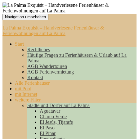
Navigation umschalten
La Palma Exquisit – Handverlesene Ferienhäuser &
Ferienwohnungen auf La Palma
Start
Rechtliches
Häufige Fragen zu Ferienhäusern & Urlaub auf La
Palma
AGB Wandertouren
AGB Ferienvermietung
Kontakt
Alle Ferienhäuser
mit Pool
mit Internet
weitere Filter
Städte und Dörfer auf La Palma
Aguatavar
Charco Verde
El Jesús, Tijarafe
El Paso
El Pinar
Fuencaliente