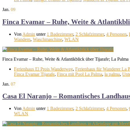
Jan.
09
Finca Evamar – Ruhe, Weite & Atlantikbli
Von
Admin
unter
1 Badezimmer
,
2 Schlafzimmer
,
4 Personen
,
Wandern
,
Waschmaschine
,
WLAN
Finca Evamar – Ruhe, Weite & Atlantikblick über Tijarafe; La Palma
Ferienhaus El Prois Wanderweg
,
Ferienhaus für Wanderer La 
Finca Evamar Tijarafe
,
Finca mit Pool La Palma
,
la palma
,
Unt
Jan.
07
Casa El Naranjo – Romantisches Landhaus 
Von
Admin
unter
1 Badezimmer
,
2 Schlafzimmer
,
4 Personen
,
WLAN