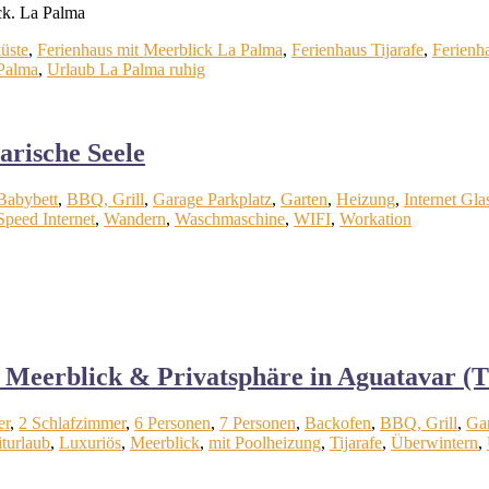
ck. La Palma
üste
,
Ferienhaus mit Meerblick La Palma
,
Ferienhaus Tijarafe
,
Ferienha
 Palma
,
Urlaub La Palma ruhig
arische Seele
Babybett
,
BBQ, Grill
,
Garage Parkplatz
,
Garten
,
Heizung
,
Internet Gla
peed Internet
,
Wandern
,
Waschmaschine
,
WIFI
,
Workation
t Meerblick & Privatsphäre in Aguatavar (T
er
,
2 Schlafzimmer
,
6 Personen
,
7 Personen
,
Backofen
,
BBQ, Grill
,
Gar
turlaub
,
Luxuriös
,
Meerblick
,
mit Poolheizung
,
Tijarafe
,
Überwintern
,