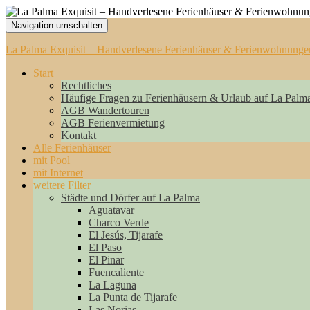
Navigation umschalten
La Palma Exquisit – Handverlesene Ferienhäuser & Ferienwohnunge
Start
Rechtliches
Häufige Fragen zu Ferienhäusern & Urlaub auf La Palm
AGB Wandertouren
AGB Ferienvermietung
Kontakt
Alle Ferienhäuser
mit Pool
mit Internet
weitere Filter
Städte und Dörfer auf La Palma
Aguatavar
Charco Verde
El Jesús, Tijarafe
El Paso
El Pinar
Fuencaliente
La Laguna
La Punta de Tijarafe
Las Norias