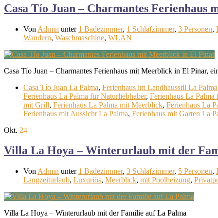
Casa Tío Juan – Charmantes Ferienhaus mi
Von
Admin
unter
1 Badezimmer
,
1 Schlafzimmer
,
3 Personen
,
Wandern
,
Waschmaschine
,
WLAN
Casa Tío Juan – Charmantes Ferienhaus mit Meerblick in El Pinar, e
Casa Tío Juan La Palma
,
Ferienhaus im Landhausstil La Palma
Ferienhaus La Palma für Naturliebhaber
,
Ferienhaus La Palma 
mit Grill
,
Ferienhaus La Palma mit Meerblick
,
Ferienhaus La P
Ferienhaus mit Aussicht La Palma
,
Ferienhaus mit Garten La P
Okt.
24
Villa La Hoya – Winterurlaub mit der Fam
Von
Admin
unter
1 Badezimmer
,
3 Schlafzimmer
,
5 Personen
,
Langzeiturlaub
,
Luxuriös
,
Meerblick
,
mit Poolheizung
,
Privatp
Villa La Hoya – Winterurlaub mit der Familie auf La Palma