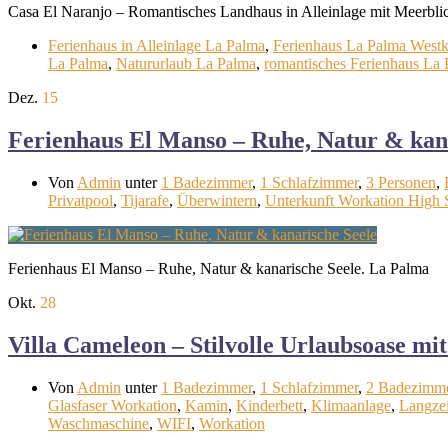
Casa El Naranjo – Romantisches Landhaus in Alleinlage mit Meerbli
Ferienhaus in Alleinlage La Palma
,
Ferienhaus La Palma Westk
La Palma
,
Natururlaub La Palma
,
romantisches Ferienhaus La
Dez.
15
Ferienhaus El Manso – Ruhe, Natur & kan
Von
Admin
unter
1 Badezimmer
,
1 Schlafzimmer
,
3 Personen
,
Privatpool
,
Tijarafe
,
Überwintern
,
Unterkunft Workation High S
Ferienhaus El Manso – Ruhe, Natur & kanarische Seele. La Palma
Okt.
28
Villa Cameleon – Stilvolle Urlaubsoase mi
Von
Admin
unter
1 Badezimmer
,
1 Schlafzimmer
,
2 Badezimm
Glasfaser Workation
,
Kamin
,
Kinderbett
,
Klimaanlage
,
Langzei
Waschmaschine
,
WIFI
,
Workation