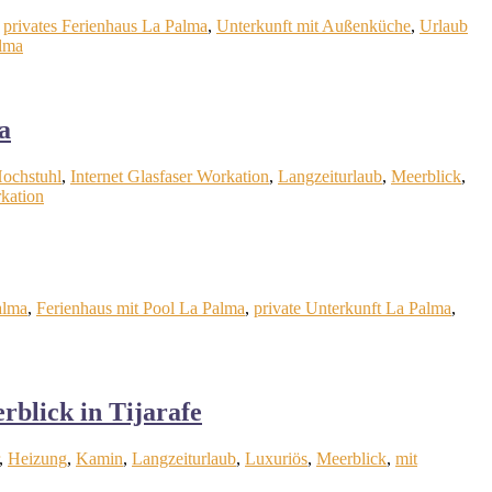
,
privates Ferienhaus La Palma
,
Unterkunft mit Außenküche
,
Urlaub
alma
a
ochstuhl
,
Internet Glasfaser Workation
,
Langzeiturlaub
,
Meerblick
,
kation
alma
,
Ferienhaus mit Pool La Palma
,
private Unterkunft La Palma
,
rblick in Tijarafe
,
Heizung
,
Kamin
,
Langzeiturlaub
,
Luxuriös
,
Meerblick
,
mit