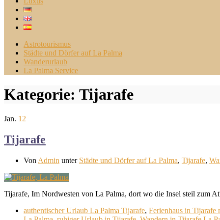
Luxus
Astrotourismus
Städte und Dörfer auf La Palma
Wanderurlaub
La Palma Service
Kategorie:
Tijarafe
Jan.
12
Tijarafe
Von
Admin
unter
Städte und Dörfer auf La Palma
,
Tijarafe
,
Wa
Tijarafe, Im Nordwesten von La Palma, dort wo die Insel steil zum Atla
authentischer Urlaub La Palma Tijarafe
,
Ferienhaus in Tijarafe
La Palma
,
ruhiger Urlaub in Tijarafe
,
Wandern in Tijarafe La P