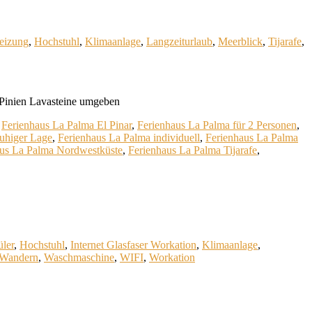
eizung
,
Hochstuhl
,
Klimaanlage
,
Langzeiturlaub
,
Meerblick
,
Tijarafe
,
 Pinien Lavasteine umgeben
,
Ferienhaus La Palma El Pinar
,
Ferienhaus La Palma für 2 Personen
,
ruhiger Lage
,
Ferienhaus La Palma individuell
,
Ferienhaus La Palma
aus La Palma Nordwestküste
,
Ferienhaus La Palma Tijarafe
,
üler
,
Hochstuhl
,
Internet Glasfaser Workation
,
Klimaanlage
,
Wandern
,
Waschmaschine
,
WIFI
,
Workation