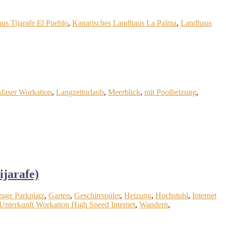
us Tijarafe El Pueblo
,
Kanarisches Landhaus La Palma
,
Landhaus
sfaser Workation
,
Langzeiturlaub
,
Meerblick
,
mit Poolheizung
,
ijarafe)
age Parkplatz
,
Garten
,
Geschirrspüler
,
Heizung
,
Hochstuhl
,
Internet
Unterkunft Workation High Speed Internet
,
Wandern
,