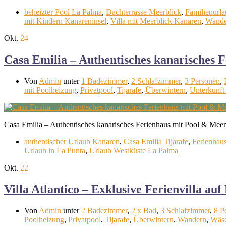
beheizter Pool La Palma
,
Dachterrasse Meerblick
,
Familienurl
mit Kindern Kanareninsel
,
Villa mit Meerblick Kanaren
,
Wande
Okt.
24
Casa Emilia – Authentisches kanarisches 
Von
Admin
unter
1 Badezimmer
,
2 Schlafzimmer
,
3 Personen
,
mit Poolheizung
,
Privatpool
,
Tijarafe
,
Überwintern
,
Unterkunft
Casa Emilia – Authentisches kanarisches Ferienhaus mit Pool & Meer
authentischer Urlaub Kanaren
,
Casa Emilia Tijarafe
,
Ferienhaus
Urlaub in La Punta
,
Urlaub Westküste La Palma
Okt.
22
Villa Atlantico – Exklusive Ferienvilla a
Von
Admin
unter
2 Badezimmer
,
2 x Bad
,
3 Schlafzimmer
,
8 P
Poolheizung
,
Privatpool
,
Tijarafe
,
Überwintern
,
Wandern
,
Wäsc