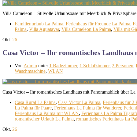
Villa Cameleon – Stilvolle Urlaubsoase mit Meerblick & Privatsphäre 
Familienurlaub La Palma
,
Ferienhaus für Freunde La Palma
,
Fe
Palma
,
Villa Aguatavar
,
Villa Cameleon La Palma
,
Villa mit G
Okt.
26
Casa Victor – Ihr romantisches Landhaus
Von
Admin
unter
1 Badezimmer
,
1 Schlafzimmer
,
2 Personen
,
Waschmaschine
,
WLAN
Casa Victor – Ihr romantisches Landhaus mit Panoramablick über La 
Casa Rural La Palma
,
Casa Victor La Palma
,
Ferienhaus für 2
La Palma für Paare
,
Ferienhaus La Palma für Wanderer
,
Ferien
Ferienhaus La Palma mit WLAN
,
Ferienhaus La Palma Tijaraf
romantischer Urlaub La Palma
,
romantisches Ferienhaus La Pa
Okt.
26