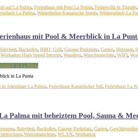
aub auf La Palma
,
Ferienhaus mit Pool La Palma
,
Ferienvilla in Tijarafe
rurlaub La Palma
,
Winterferien Kanarische Inseln
,
Winterurlaub La P
Ferienhaus mit Pool & Meerblick in La Punt
Babybett
,
Backofen
,
BBQ, Grill
,
Garage Parkplatz
,
Garten
,
Heizung
,
H
 Workation High Speed Internet
,
Wandern
,
Waschmaschine
,
WIFI
,
Wor
blick in La Punta
 in Alleinlage La Palma
,
Ferienhaus Kanarischer Stil
,
Ferienhaus La P
uf La Palma mit beheiztem Pool, Sauna & Mee
ersonen
,
Babybett
,
Backofen
,
Garage Parkplatz
,
Garten
,
Geschirrspüler
hetrockner
,
Waschmaschine
,
WLAN
,
Workation