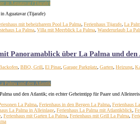
in Aguatavar (Tijarafe)
rienhaus mit beheizbarem Pool La Palma
,
Ferienhaus Tijarafe
,
La Palm
ästehaus La Palma
,
Villa mit Meerblick La Palma
,
Wanderurlaub La Pa
 mit Panoramablick über La Palma und den 
Backofen
,
BBQ, Grill
,
El Pinar
,
Garage Parkplatz
,
Garten
,
Heizung
,
K
Palma und den Atlantik; ein echter Geheimtipp für Paare und Alleinrei
 Personen La Palma
,
Ferienhaus in den Bergen La Palma
,
Ferienhaus La
haus La Palma in Alleinlage
,
Ferienhaus La Palma mit Atlantikblick
,
Fe
e
,
Ferienhaus mit Garten La Palma
,
Ferienhaus mit Grill La Palma
,
Feri
lma