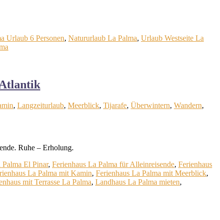
a Urlaub 6 Personen
,
Natururlaub La Palma
,
Urlaub Westseite La
lma
Atlantik
amin
,
Langzeiturlaub
,
Meerblick
,
Tijarafe
,
Überwintern
,
Wandern
,
sende. Ruhe – Erholung.
 Palma El Pinar
,
Ferienhaus La Palma für Alleinreisende
,
Ferienhaus
rienhaus La Palma mit Kamin
,
Ferienhaus La Palma mit Meerblick
,
enhaus mit Terrasse La Palma
,
Landhaus La Palma mieten
,