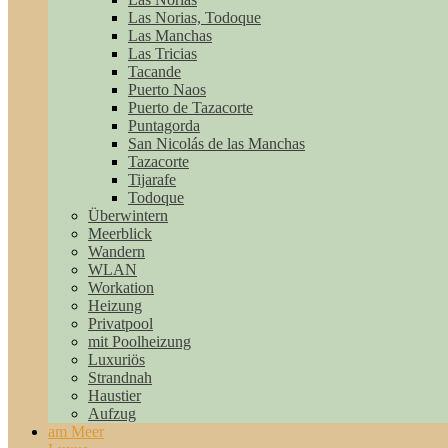
Las Norias, Todoque
Las Manchas
Las Tricias
Tacande
Puerto Naos
Puerto de Tazacorte
Puntagorda
San Nicolás de las Manchas
Tazacorte
Tijarafe
Todoque
Überwintern
Meerblick
Wandern
WLAN
Workation
Heizung
Privatpool
mit Poolheizung
Luxuriös
Strandnah
Haustier
Aufzug
am Meer