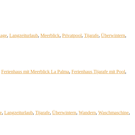
lage
,
Langzeiturlaub
,
Meerblick
,
Privatpool
,
Tijarafe
,
Überwintern
,
,
Ferienhaus mit Meerblick La Palma
,
Ferienhaus Tijarafe mit Pool
,
e
,
Langzeiturlaub
,
Tijarafe
,
Überwintern
,
Wandern
,
Waschmaschine
,