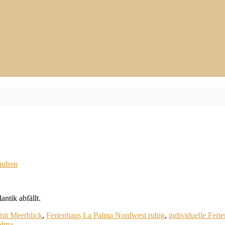
ndern
ntik abfällt.
 mit Meerblick
,
Ferienhaus La Palma Nordwest ruhig
,
individuelle Ferie
alma