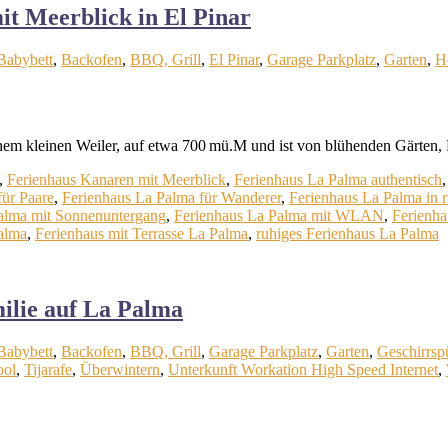
t Meerblick in El Pinar
Babybett
,
Backofen
,
BBQ, Grill
,
El Pinar
,
Garage Parkplatz
,
Garten
,
H
inem kleinen Weiler, auf etwa 700 mü.M und ist von blühenden Gärten,
,
Ferienhaus Kanaren mit Meerblick
,
Ferienhaus La Palma authentisch
für Paare
,
Ferienhaus La Palma für Wanderer
,
Ferienhaus La Palma in 
alma mit Sonnenuntergang
,
Ferienhaus La Palma mit WLAN
,
Ferienh
alma
,
Ferienhaus mit Terrasse La Palma
,
ruhiges Ferienhaus La Palma
ilie auf La Palma
Babybett
,
Backofen
,
BBQ, Grill
,
Garage Parkplatz
,
Garten
,
Geschirrsp
ool
,
Tijarafe
,
Überwintern
,
Unterkunft Workation High Speed Internet
,