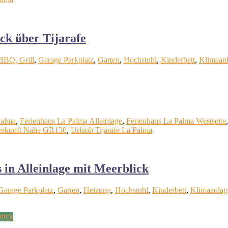
ck über Tijarafe
BBQ, Grill
,
Garage Parkplatz
,
Garten
,
Hochstuhl
,
Kinderbett
,
Klimaan
Palma
,
Ferienhaus La Palma Alleinlage
,
Ferienhaus La Palma Westseite
erkunft Nähe GR130
,
Urlaub Tijarafe La Palma
in Alleinlage mit Meerblick
Garage Parkplatz
,
Garten
,
Heizung
,
Hochstuhl
,
Kinderbett
,
Klimaanlag