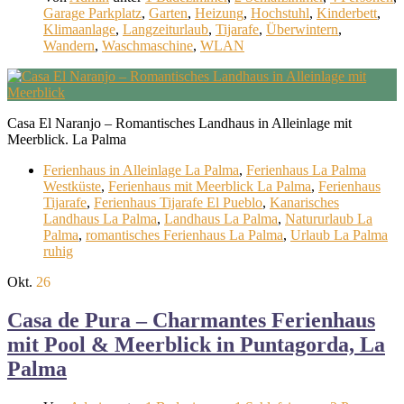
Garage Parkplatz
,
Garten
,
Heizung
,
Hochstuhl
,
Kinderbett
,
Klimaanlage
,
Langzeiturlaub
,
Tijarafe
,
Überwintern
,
Wandern
,
Waschmaschine
,
WLAN
Casa El Naranjo – Romantisches Landhaus in Alleinlage mit
Meerblick. La Palma
Ferienhaus in Alleinlage La Palma
,
Ferienhaus La Palma
Westküste
,
Ferienhaus mit Meerblick La Palma
,
Ferienhaus
Tijarafe
,
Ferienhaus Tijarafe El Pueblo
,
Kanarisches
Landhaus La Palma
,
Landhaus La Palma
,
Natururlaub La
Palma
,
romantisches Ferienhaus La Palma
,
Urlaub La Palma
ruhig
Okt.
26
Casa de Pura – Charmantes Ferienhaus
mit Pool & Meerblick in Puntagorda, La
Palma