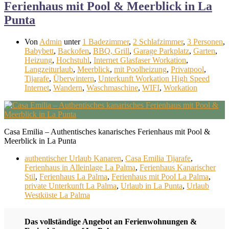
Ferienhaus mit Pool & Meerblick in La
Punta
Von
Admin
unter
1 Badezimmer
,
2 Schlafzimmer
,
3 Personen
,
Babybett
,
Backofen
,
BBQ, Grill
,
Garage Parkplatz
,
Garten
,
Heizung
,
Hochstuhl
,
Internet Glasfaser Workation
,
Langzeiturlaub
,
Meerblick
,
mit Poolheizung
,
Privatpool
,
Tijarafe
,
Überwintern
,
Unterkunft Workation High Speed
Internet
,
Wandern
,
Waschmaschine
,
WIFI
,
Workation
Casa Emilia – Authentisches kanarisches Ferienhaus mit Pool &
Meerblick in La Punta
authentischer Urlaub Kanaren
,
Casa Emilia Tijarafe
,
Ferienhaus in Alleinlage La Palma
,
Ferienhaus Kanarischer
Stil
,
Ferienhaus La Palma
,
Ferienhaus mit Pool La Palma
,
private Unterkunft La Palma
,
Urlaub in La Punta
,
Urlaub
Westküste La Palma
Das vollständige Angebot an Ferienwohnungen &