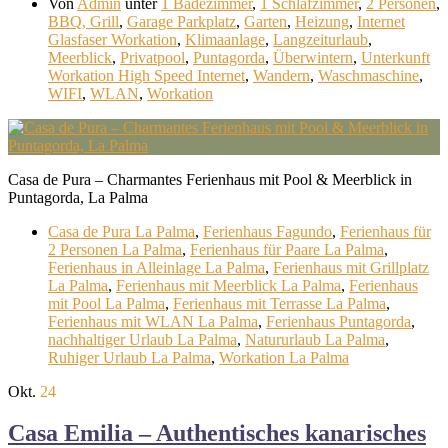
Von
Admin
unter
1 Badezimmer
,
1 Schlafzimmer
,
2 Personen
,
BBQ, Grill
,
Garage Parkplatz
,
Garten
,
Heizung
,
Internet
Glasfaser Workation
,
Klimaanlage
,
Langzeiturlaub
,
Meerblick
,
Privatpool
,
Puntagorda
,
Überwintern
,
Unterkunft
Workation High Speed Internet
,
Wandern
,
Waschmaschine
,
WIFI
,
WLAN
,
Workation
Casa de Pura – Charmantes Ferienhaus mit Pool & Meerblick in
Puntagorda, La Palma
Casa de Pura La Palma
,
Ferienhaus Fagundo
,
Ferienhaus für
2 Personen La Palma
,
Ferienhaus für Paare La Palma
,
Ferienhaus in Alleinlage La Palma
,
Ferienhaus mit Grillplatz
La Palma
,
Ferienhaus mit Meerblick La Palma
,
Ferienhaus
mit Pool La Palma
,
Ferienhaus mit Terrasse La Palma
,
Ferienhaus mit WLAN La Palma
,
Ferienhaus Puntagorda
,
nachhaltiger Urlaub La Palma
,
Natururlaub La Palma
,
Ruhiger Urlaub La Palma
,
Workation La Palma
Okt.
24
Casa Emilia – Authentisches kanarisches