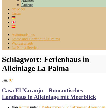
Haustier
Aufzug
am Meer
Luxus
Astrotourismus
Städte und Dörfer auf La Palma
Wanderurlaub
La Palma Service
Schlagwort:
Ferienhaus in
Alleinlage La Palma
Jan.
07
Casa El Naranjo – Romantisches
Landhaus in Alleinlage mit Meerblick
Von
Admin
unter
1 Badezimmer
,
2 Schlafzimmer
,
4 Personen
,