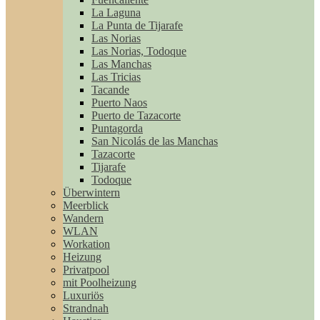
La Laguna
La Punta de Tijarafe
Las Norias
Las Norias, Todoque
Las Manchas
Las Tricias
Tacande
Puerto Naos
Puerto de Tazacorte
Puntagorda
San Nicolás de las Manchas
Tazacorte
Tijarafe
Todoque
Überwintern
Meerblick
Wandern
WLAN
Workation
Heizung
Privatpool
mit Poolheizung
Luxuriös
Strandnah