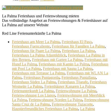
La Palma Ferienhaus und Ferienwohnung mieten
Das vollständige Angebot an Ferienwohnungen & Ferienhäuser auf
La Palma auf unserer Website
Red Line Ferienunterkünfte La Palma
Ferienhaus am Meer La Palma
,
Ferienhaus El Paso
,
Ferienhaus Fuencaliente
,
Ferienhaus für Familien La Palma
,
Ferienhaus für Paare La Palma
,
Ferienhaus La Palma
,
Ferienhaus La Palma Atlantikblick
,
Ferienhaus La Palma in
den Bergen
,
Ferienhaus mit Garten La Palma
,
Ferienhaus mit
Hund La Palma
,
Ferienhaus mit Kamin La Palma
,
Ferienhaus
mit Pool La Palma
,
Ferienhaus mit Sauna La Palma
,
Ferienhaus mit Terrasse La Palma
,
Ferienhaus mit WLAN La
Palma
,
Ferienhaus Puntagorda
,
Ferienhaus Puntallana
,
Ferienhaus Süden La Palma
,
Ferienhaus Tijarafe
,
Ferienhaus
Westseite La Palma
,
Ferienhäuser Kanaren La Palma
,
Ferienunterkunft La Palma
,
Ferienwohnung La Palma
,
Ferienwohnung Los Llanos
,
Ferienwohnung mit Meerblick
La Palma
,
Ferienwohnung Norden La Palma
,
Ferienwohnung
Santa Cruz de La Palma
,
Ferienwohnung Tazacorte
,
Haustierfreundliches Ferienhaus La Palma
,
La Palma