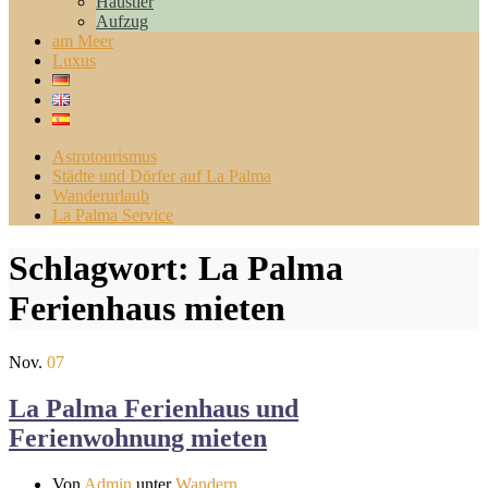
Haustier
Aufzug
am Meer
Luxus
Astrotourismus
Städte und Dörfer auf La Palma
Wanderurlaub
La Palma Service
Schlagwort:
La Palma
Ferienhaus mieten
Nov.
07
La Palma Ferienhaus und
Ferienwohnung mieten
Von
Admin
unter
Wandern