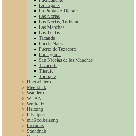
La Laguna
La Punta de Tijarafe
Las Norias
Las Norias, Todoque
Las Manchas
Las Tricias
Tacande
Puerto Naos
Puerto de Tazacorte
Puntagorda
San Nicolás de las Manchas
Tazacorte
Tijarafe
Todoque
Überwintern
Meerblick
Wandern
WLAN
Workation
Heizung
Privatpool
mit Poolheizung
Luxuriös
Strandnah