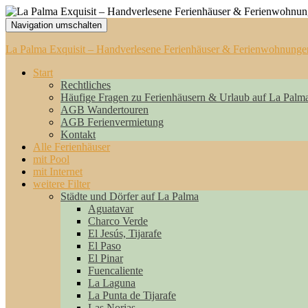
Navigation umschalten
La Palma Exquisit – Handverlesene Ferienhäuser & Ferienwohnunge
Start
Rechtliches
Häufige Fragen zu Ferienhäusern & Urlaub auf La Palm
AGB Wandertouren
AGB Ferienvermietung
Kontakt
Alle Ferienhäuser
mit Pool
mit Internet
weitere Filter
Städte und Dörfer auf La Palma
Aguatavar
Charco Verde
El Jesús, Tijarafe
El Paso
El Pinar
Fuencaliente
La Laguna
La Punta de Tijarafe
Las Norias