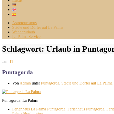
Luxus
Astrotourismus
Städte und Dörfer auf La Palma
Wanderurlaub
La Palma Service
Schlagwort:
Urlaub in Puntago
Jan.
11
Puntagorda
Von
Admin
unter
Puntagorda
,
Städte und Dörfer auf La Palma
Puntagorda; La Palma
Ferienhaus La Palma Puntagorda
,
Ferienhaus Puntagorda
,
Feri
Palma Nordwesten