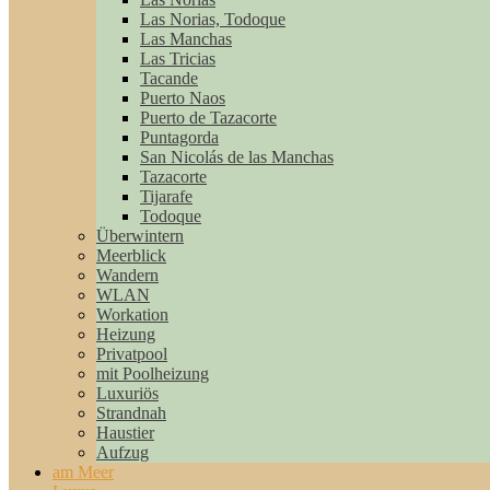
Las Norias, Todoque
Las Manchas
Las Tricias
Tacande
Puerto Naos
Puerto de Tazacorte
Puntagorda
San Nicolás de las Manchas
Tazacorte
Tijarafe
Todoque
Überwintern
Meerblick
Wandern
WLAN
Workation
Heizung
Privatpool
mit Poolheizung
Luxuriös
Strandnah
Haustier
Aufzug
am Meer