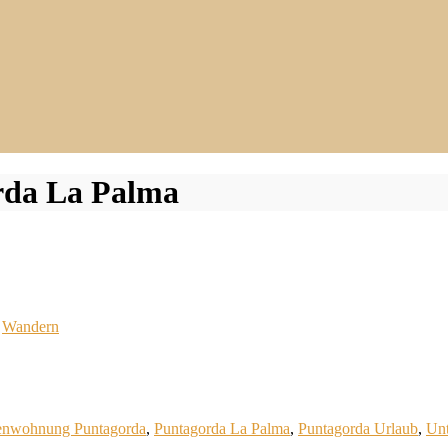
rda La Palma
,
Wandern
enwohnung Puntagorda
,
Puntagorda La Palma
,
Puntagorda Urlaub
,
Unt