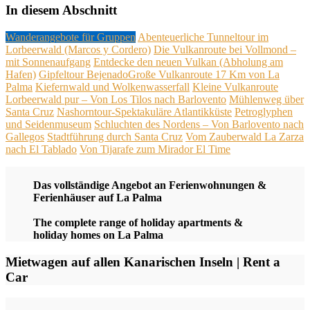
In diesem Abschnitt
Wanderangebote für Gruppen
Abenteuerliche Tunneltour im
Lorbeerwald (Marcos y Cordero)
Die Vulkanroute bei Vollmond –
mit Sonnenaufgang
Entdecke den neuen Vulkan (Abholung am
Hafen)
Gipfeltour Bejenado​
Große Vulkanroute 17 Km von La
Palma
Kiefernwald und Wolkenwasserfall
Kleine Vulkanroute​
Lorbeerwald pur – Von Los Tilos nach Barlovento
Mühlenweg über
Santa Cruz
Nashorntour-Spektakuläre Atlantikküste
Petroglyphen
und Seidenmuseum
Schluchten des Nordens – Von Barlovento nach
Gallegos
Stadtführung durch Santa Cruz
Vom Zauberwald La Zarza
nach El Tablado
Von Tijarafe zum Mirador El Time
Das vollständige Angebot an Ferienwohnungen &
Ferienhäuser auf La Palma
The complete range of holiday apartments &
holiday homes on La Palma
Mietwagen auf allen Kanarischen Inseln | Rent a
Car