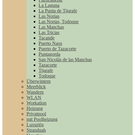
La Laguna
La Punta de Tijarafe
Las Norias
Las Norias, Todoque
Las Manchas
Las Tricias
Tacande
Puerto Naos
Puerto de Tazacorte
Puntagorda
San Nicolás de las Manchas
Tazacorte
Tijarafe
Todoque
Überwintern
Meerblick
Wandern
WLAN
Workation
Heizung
Privatpool
mit Poolheizung
Luxuriös
Strandnah