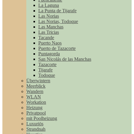
La Laguna
La Punta de Tijarafe
Las Norias
Las Norias, Todoque
Las Manchas
Las Tricias
Tacande
Puerto Naos
Puerto de Tazacorte
Puntagorda
San Nicolás de las Manchas
Tazacorte
Tijarafe
Todoque
Überwintern
Meerblick
Wandern
WLAN
Workation
Heizung
Privatpool
mit Poolheizung
Luxuriös
Strandnah