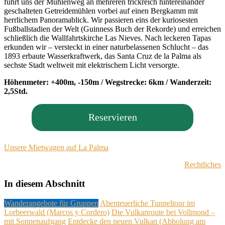
führt uns der Mühlenweg an mehreren trickreich hintereinander
geschalteten Getreidemühlen vorbei auf einen Bergkamm mit
herrlichem Panoramablick. Wir passieren eins der kuriosesten
Fußballstadien der Welt (Guinness Buch der Rekorde) und erreichen
schließlich die Wallfahrtskirche Las Nieves. Nach leckeren Tapas
erkunden wir – versteckt in einer naturbelassenen Schlucht – das
1893 erbaute Wasserkraftwerk, das Santa Cruz de la Palma als
sechste Stadt weltweit mit elektrischem Licht versorgte.
Höhenmeter: +400m, -150m / Wegstrecke: 6km / Wanderzeit:
2,5Std.
Reservieren
Unsere Mietwagen auf La Palma
Rechtliches
In diesem Abschnitt
Wanderangebote für Gruppen
Abenteuerliche Tunneltour im
Lorbeerwald (Marcos y Cordero)
Die Vulkanroute bei Vollmond –
mit Sonnenaufgang
Entdecke den neuen Vulkan (Abholung am