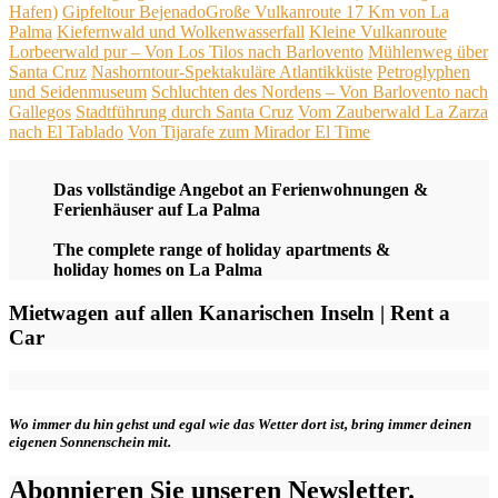
Hafen)
Gipfeltour Bejenado​
Große Vulkanroute 17 Km von La
Palma
Kiefernwald und Wolkenwasserfall
Kleine Vulkanroute​
Lorbeerwald pur – Von Los Tilos nach Barlovento
Mühlenweg über
Santa Cruz
Nashorntour-Spektakuläre Atlantikküste
Petroglyphen
und Seidenmuseum
Schluchten des Nordens – Von Barlovento nach
Gallegos
Stadtführung durch Santa Cruz
Vom Zauberwald La Zarza
nach El Tablado
Von Tijarafe zum Mirador El Time
Das vollständige Angebot an Ferienwohnungen &
Ferienhäuser auf La Palma
The complete range of holiday apartments &
holiday homes on La Palma
Mietwagen auf allen Kanarischen Inseln | Rent a
Car
Wo immer du hin gehst und egal wie das Wetter dort ist, bring immer deinen
eigenen Sonnenschein mit.
Abonnieren Sie unseren Newsletter.