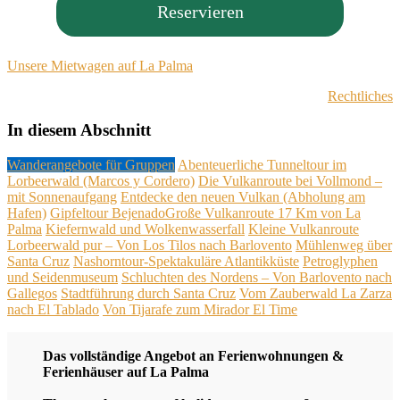
Reservieren
Unsere Mietwagen auf La Palma
Rechtliches
In diesem Abschnitt
Wanderangebote für Gruppen
Abenteuerliche Tunneltour im
Lorbeerwald (Marcos y Cordero)
Die Vulkanroute bei Vollmond –
mit Sonnenaufgang
Entdecke den neuen Vulkan (Abholung am
Hafen)
Gipfeltour Bejenado​
Große Vulkanroute 17 Km von La
Palma
Kiefernwald und Wolkenwasserfall
Kleine Vulkanroute​
Lorbeerwald pur – Von Los Tilos nach Barlovento
Mühlenweg über
Santa Cruz
Nashorntour-Spektakuläre Atlantikküste
Petroglyphen
und Seidenmuseum
Schluchten des Nordens – Von Barlovento nach
Gallegos
Stadtführung durch Santa Cruz
Vom Zauberwald La Zarza
nach El Tablado
Von Tijarafe zum Mirador El Time
Das vollständige Angebot an Ferienwohnungen &
Ferienhäuser auf La Palma