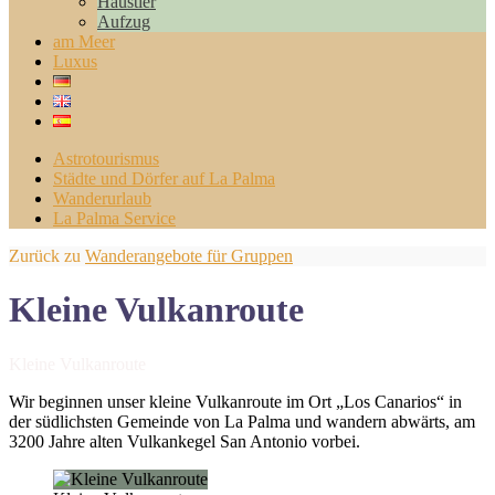
Haustier
Aufzug
am Meer
Luxus
Astrotourismus
Städte und Dörfer auf La Palma
Wanderurlaub
La Palma Service
Zurück zu
Wanderangebote für Gruppen
Kleine Vulkanroute​
Kleine Vulkanroute​
Wir beginnen unser kleine Vulkanroute im Ort „Los Canarios“ in
der südlichsten Gemeinde von La Palma und wandern abwärts, am
3200 Jahre alten Vulkankegel San Antonio vorbei.