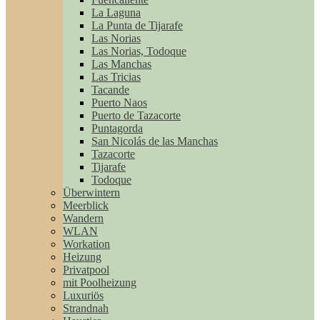
La Laguna
La Punta de Tijarafe
Las Norias
Las Norias, Todoque
Las Manchas
Las Tricias
Tacande
Puerto Naos
Puerto de Tazacorte
Puntagorda
San Nicolás de las Manchas
Tazacorte
Tijarafe
Todoque
Überwintern
Meerblick
Wandern
WLAN
Workation
Heizung
Privatpool
mit Poolheizung
Luxuriös
Strandnah