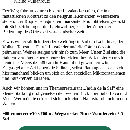
Kleine Vulkanroute​
Der Weg führt uns durch bizarre Lavalandschaften, die im
fantastischen Kontrast zu den hellgrün leuchtenden Weinfeldern
stehen. Der Roque Teneguia, ein markanter Phonolitfelsen gespickt
mit Steinzeichnungen der Ureinwohner, ist stiller Zeuge der
Bedeutung des Ortes seit vor-spanischer Zeit.
Etwas weiter südlich liegt der zweitjüngste Vulkan La Palmas, der
Vulkan Teneguia. Durch Lavafelder und die Gärten des oft
prämierten Weines steigen wir hinab zum Meer. Unser Ziel sind die
Salinen von Fuencaliente, eine der letzten ihrer Art, in denen noch
heute das Meersalz mühsam in Handarbeit gewonnen wird.
Zugvogel aller Art lieben die Salinen, selbst Flamingos lassen sich
hier manchmal blicken um sich an den speziellen Mikroorganismen
und Salzkrebsen zu laben.
Auch wir können uns im Themenrestaurant „Jardin de la Sal“ eine
kleine Stärkung und genießen den weiten Blick über Salz, Lava und
Meer. Wer möchte erfrischt sich am kleinen Naturstrand noch in den
Wellen.
Höhenmeter: +50 /-700m / Wegstrecke: 7km / Wanderzeit: 2,5
Std.