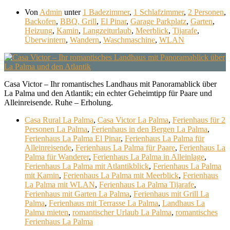
Von
Admin
unter
1 Badezimmer
,
1 Schlafzimmer
,
2 Personen
,
Backofen
,
BBQ, Grill
,
El Pinar
,
Garage Parkplatz
,
Garten
,
Heizung
,
Kamin
,
Langzeiturlaub
,
Meerblick
,
Tijarafe
,
Überwintern
,
Wandern
,
Waschmaschine
,
WLAN
Casa Victor – Ihr romantisches Landhaus mit Panoramablick über
La Palma und den Atlantik; ein echter Geheimtipp für Paare und
Alleinreisende. Ruhe – Erholung.
Casa Rural La Palma
,
Casa Victor La Palma
,
Ferienhaus für 2
Personen La Palma
,
Ferienhaus in den Bergen La Palma
,
Ferienhaus La Palma El Pinar
,
Ferienhaus La Palma für
Alleinreisende
,
Ferienhaus La Palma für Paare
,
Ferienhaus La
Palma für Wanderer
,
Ferienhaus La Palma in Alleinlage
,
Ferienhaus La Palma mit Atlantikblick
,
Ferienhaus La Palma
mit Kamin
,
Ferienhaus La Palma mit Meerblick
,
Ferienhaus
La Palma mit WLAN
,
Ferienhaus La Palma Tijarafe
,
Ferienhaus mit Garten La Palma
,
Ferienhaus mit Grill La
Palma
,
Ferienhaus mit Terrasse La Palma
,
Landhaus La
Palma mieten
,
romantischer Urlaub La Palma
,
romantisches
Ferienhaus La Palma