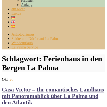
Haustier
Aufzug
am Meer
Luxus
Astrotourismus
Städte und Dörfer auf La Palma
Wanderurlaub
La Palma Service
Schlagwort:
Ferienhaus in den
Bergen La Palma
Okt.
26
Casa Victor – Ihr romantisches Landhaus
mit Panoramablick über La Palma und
den Atlantik