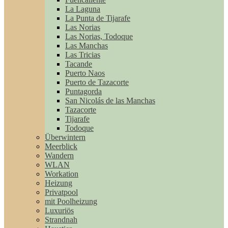
La Laguna
La Punta de Tijarafe
Las Norias
Las Norias, Todoque
Las Manchas
Las Tricias
Tacande
Puerto Naos
Puerto de Tazacorte
Puntagorda
San Nicolás de las Manchas
Tazacorte
Tijarafe
Todoque
Überwintern
Meerblick
Wandern
WLAN
Workation
Heizung
Privatpool
mit Poolheizung
Luxuriös
Strandnah