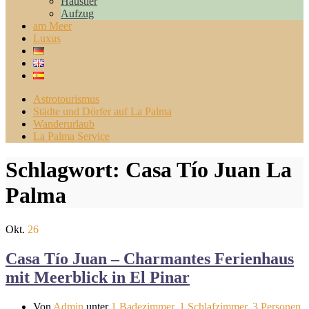
Haustier
Aufzug
am Meer
Luxus
Astrotourismus
Städte und Dörfer auf La Palma
Wanderurlaub
La Palma Service
Schlagwort:
Casa Tío Juan La
Palma
Okt.
26
Casa Tío Juan – Charmantes Ferienhaus
mit Meerblick in El Pinar
Von
Admin
unter
1 Badezimmer
,
1 Schlafzimmer
,
3 Personen
,