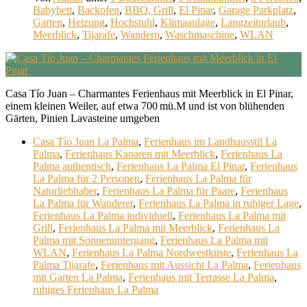
Babybett
,
Backofen
,
BBQ, Grill
,
El Pinar
,
Garage Parkplatz
,
Garten
,
Heizung
,
Hochstuhl
,
Klimaanlage
,
Langzeiturlaub
,
Meerblick
,
Tijarafe
,
Wandern
,
Waschmaschine
,
WLAN
Casa Tío Juan – Charmantes Ferienhaus mit Meerblick in El Pinar,
einem kleinen Weiler, auf etwa 700 mü.M und ist von blühenden
Gärten, Pinien Lavasteine umgeben
Casa Tío Juan La Palma
,
Ferienhaus im Landhausstil La
Palma
,
Ferienhaus Kanaren mit Meerblick
,
Ferienhaus La
Palma authentisch
,
Ferienhaus La Palma El Pinar
,
Ferienhaus
La Palma für 2 Personen
,
Ferienhaus La Palma für
Naturliebhaber
,
Ferienhaus La Palma für Paare
,
Ferienhaus
La Palma für Wanderer
,
Ferienhaus La Palma in ruhiger Lage
,
Ferienhaus La Palma individuell
,
Ferienhaus La Palma mit
Grill
,
Ferienhaus La Palma mit Meerblick
,
Ferienhaus La
Palma mit Sonnenuntergang
,
Ferienhaus La Palma mit
WLAN
,
Ferienhaus La Palma Nordwestküste
,
Ferienhaus La
Palma Tijarafe
,
Ferienhaus mit Aussicht La Palma
,
Ferienhaus
mit Garten La Palma
,
Ferienhaus mit Terrasse La Palma
,
ruhiges Ferienhaus La Palma