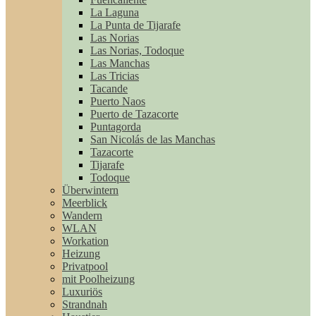
La Laguna
La Punta de Tijarafe
Las Norias
Las Norias, Todoque
Las Manchas
Las Tricias
Tacande
Puerto Naos
Puerto de Tazacorte
Puntagorda
San Nicolás de las Manchas
Tazacorte
Tijarafe
Todoque
Überwintern
Meerblick
Wandern
WLAN
Workation
Heizung
Privatpool
mit Poolheizung
Luxuriös
Strandnah