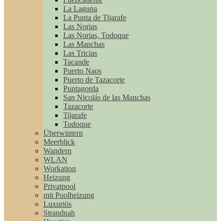
La Laguna
La Punta de Tijarafe
Las Norias
Las Norias, Todoque
Las Manchas
Las Tricias
Tacande
Puerto Naos
Puerto de Tazacorte
Puntagorda
San Nicolás de las Manchas
Tazacorte
Tijarafe
Todoque
Überwintern
Meerblick
Wandern
WLAN
Workation
Heizung
Privatpool
mit Poolheizung
Luxuriös
Strandnah