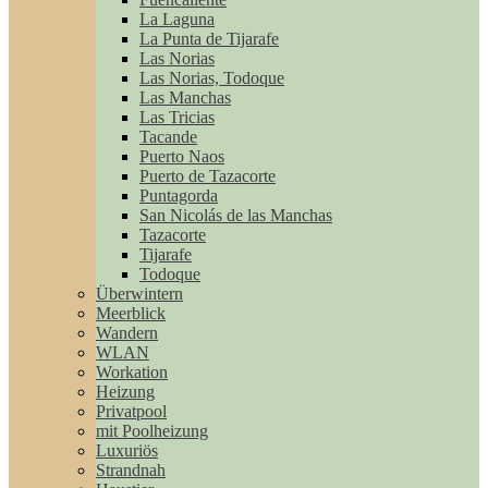
La Laguna
La Punta de Tijarafe
Las Norias
Las Norias, Todoque
Las Manchas
Las Tricias
Tacande
Puerto Naos
Puerto de Tazacorte
Puntagorda
San Nicolás de las Manchas
Tazacorte
Tijarafe
Todoque
Überwintern
Meerblick
Wandern
WLAN
Workation
Heizung
Privatpool
mit Poolheizung
Luxuriös
Strandnah