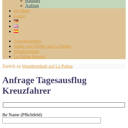
Haustier
Aufzug
am Meer
Luxus
Astrotourismus
Städte und Dörfer auf La Palma
Wanderurlaub
La Palma Service
Zurück zu
Wanderurlaub auf La Palma
Anfrage Tagesausflug
Kreuzfahrer
Ihr Name (Pflichtfeld)