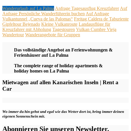
Wanderurlaub auf La Palma
Anfrage Tagesausflug Kreuzfahrer
Auf
Anfrage Persönliche Wanderführerin buchen
Auf Anfrage
Vulkantunnel „Cueva de las Palomas“
Freitag Caldera de Taburiente
Gipfeltour Bejenado
Kleine Vulkanroute
Landausflüge für
Kreuzfahrer mit Abholung
Tagestouren
Vulkan Cumbre Vieja
Wandertour
Wanderangebote für Gruppen
Das vollständige Angebot an Ferienwohnungen &
Ferienhäuser auf La Palma
The complete range of holiday apartments &
holiday homes on La Palma
Mietwagen auf allen Kanarischen Inseln | Rent a
Car
Wo immer du hin gehst und egal wie das Wetter dort ist, bring immer deinen
eigenen Sonnenschein mit.
Abonnieren Sie unseren Newsletter.