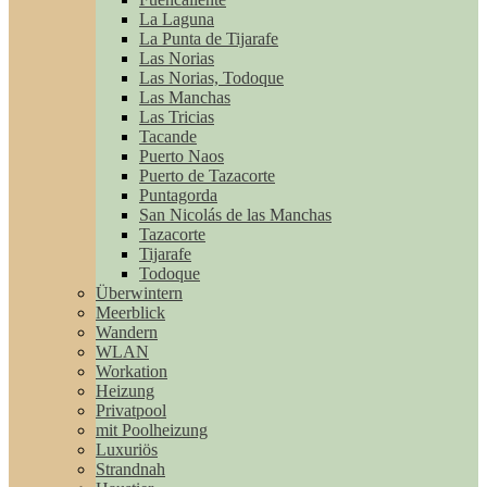
La Laguna
La Punta de Tijarafe
Las Norias
Las Norias, Todoque
Las Manchas
Las Tricias
Tacande
Puerto Naos
Puerto de Tazacorte
Puntagorda
San Nicolás de las Manchas
Tazacorte
Tijarafe
Todoque
Überwintern
Meerblick
Wandern
WLAN
Workation
Heizung
Privatpool
mit Poolheizung
Luxuriös
Strandnah