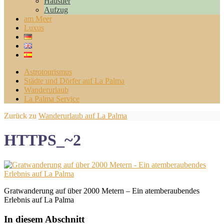
Haustier
Aufzug
am Meer
Luxus
Astrotourismus
Städte und Dörfer auf La Palma
Wanderurlaub
La Palma Service
Zurück zu
Wanderurlaub auf La Palma
HTTPS_~2
Gratwanderung auf über 2000 Metern – Ein atemberaubendes
Erlebnis auf La Palma
In diesem Abschnitt