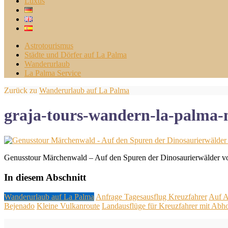
Luxus
Astrotourismus
Städte und Dörfer auf La Palma
Wanderurlaub
La Palma Service
Zurück zu
Wanderurlaub auf La Palma
graja-tours-wandern-la-palma-
Genusstour Märchenwald – Auf den Spuren der Dinosaurierwälder v
In diesem Abschnitt
Wanderurlaub auf La Palma
Anfrage Tagesausflug Kreuzfahrer
Auf A
Bejenado
Kleine Vulkanroute
Landausflüge für Kreuzfahrer mit Abh