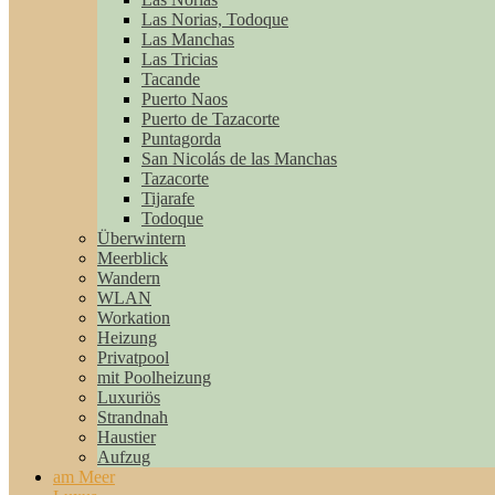
Las Norias, Todoque
Las Manchas
Las Tricias
Tacande
Puerto Naos
Puerto de Tazacorte
Puntagorda
San Nicolás de las Manchas
Tazacorte
Tijarafe
Todoque
Überwintern
Meerblick
Wandern
WLAN
Workation
Heizung
Privatpool
mit Poolheizung
Luxuriös
Strandnah
Haustier
Aufzug
am Meer