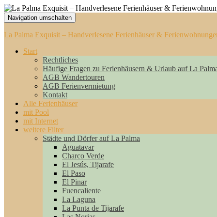
Navigation umschalten
La Palma Exquisit – Handverlesene Ferienhäuser & Ferienwohnunge
Start
Rechtliches
Häufige Fragen zu Ferienhäusern & Urlaub auf La Palm
AGB Wandertouren
AGB Ferienvermietung
Kontakt
Alle Ferienhäuser
mit Pool
mit Internet
weitere Filter
Städte und Dörfer auf La Palma
Aguatavar
Charco Verde
El Jesús, Tijarafe
El Paso
El Pinar
Fuencaliente
La Laguna
La Punta de Tijarafe
Las Norias