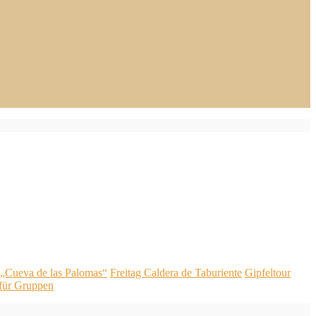
„Cueva de las Palomas“
Freitag Caldera de Taburiente
Gipfeltour
für Gruppen