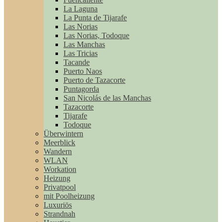
La Laguna
La Punta de Tijarafe
Las Norias
Las Norias, Todoque
Las Manchas
Las Tricias
Tacande
Puerto Naos
Puerto de Tazacorte
Puntagorda
San Nicolás de las Manchas
Tazacorte
Tijarafe
Todoque
Überwintern
Meerblick
Wandern
WLAN
Workation
Heizung
Privatpool
mit Poolheizung
Luxuriös
Strandnah