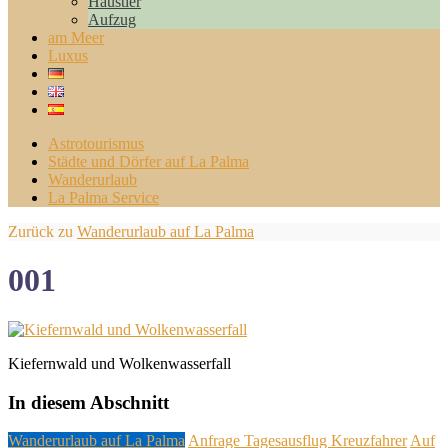
Haustier
Aufzug
am Meer
Luxus
Astrotourismus
Städte und Dörfer auf La Palma
Wanderurlaub
La Palma Service
Zurück zu
Wanderurlaub auf La Palma
001
Kiefernwald und Wolkenwasserfall
In diesem Abschnitt
Wanderurlaub auf La Palma
Anfrage Tagesausflug Kreuzfahrer
Auf