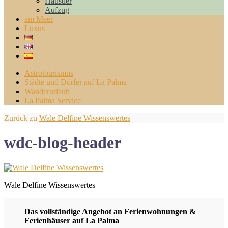
Haustier
Aufzug
am Meer
Luxus
Astrotourismus
Städte und Dörfer auf La Palma
Wanderurlaub
La Palma Service
Zurück zu
Wale Delfine Wissenswertes
wdc-blog-header
Wale Delfine Wissenswertes
Das vollständige Angebot an Ferienwohnungen &
Ferienhäuser auf La Palma