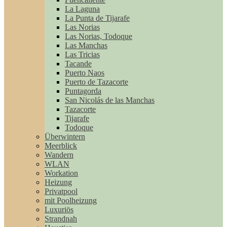
La Laguna
La Punta de Tijarafe
Las Norias
Las Norias, Todoque
Las Manchas
Las Tricias
Tacande
Puerto Naos
Puerto de Tazacorte
Puntagorda
San Nicolás de las Manchas
Tazacorte
Tijarafe
Todoque
Überwintern
Meerblick
Wandern
WLAN
Workation
Heizung
Privatpool
mit Poolheizung
Luxuriös
Strandnah