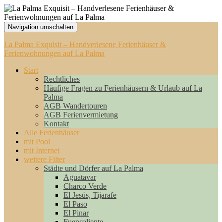
Navigation umschalten
La Palma Exquisit – Handverlesene Ferienhäuser &
Ferienwohnungen auf La Palma
Start
Rechtliches
Häufige Fragen zu Ferienhäusern & Urlaub auf La
Palma
AGB Wandertouren
AGB Ferienvermietung
Kontakt
Alle Ferienhäuser
mit Pool
mit Internet
weitere Filter
Städte und Dörfer auf La Palma
Aguatavar
Charco Verde
El Jesús, Tijarafe
El Paso
El Pinar
Fuencaliente