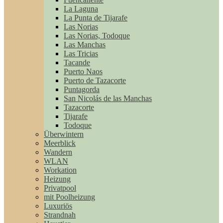
La Laguna
La Punta de Tijarafe
Las Norias
Las Norias, Todoque
Las Manchas
Las Tricias
Tacande
Puerto Naos
Puerto de Tazacorte
Puntagorda
San Nicolás de las Manchas
Tazacorte
Tijarafe
Todoque
Überwintern
Meerblick
Wandern
WLAN
Workation
Heizung
Privatpool
mit Poolheizung
Luxuriös
Strandnah