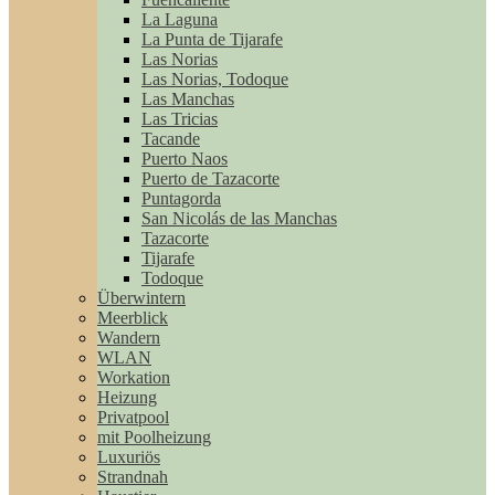
La Laguna
La Punta de Tijarafe
Las Norias
Las Norias, Todoque
Las Manchas
Las Tricias
Tacande
Puerto Naos
Puerto de Tazacorte
Puntagorda
San Nicolás de las Manchas
Tazacorte
Tijarafe
Todoque
Überwintern
Meerblick
Wandern
WLAN
Workation
Heizung
Privatpool
mit Poolheizung
Luxuriös
Strandnah