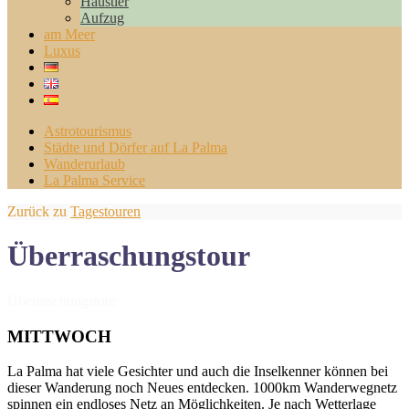
Haustier
Aufzug
am Meer
Luxus
Astrotourismus
Städte und Dörfer auf La Palma
Wanderurlaub
La Palma Service
Zurück zu
Tagestouren
Überraschungstour
Überraschungstour
MITTWOCH
La Palma hat viele Gesichter und auch die Inselkenner können bei
dieser Wanderung noch Neues entdecken. 1000km Wanderwegnetz
spinnen ein endloses Netz an Möglichkeiten. Je nach Wetterlage