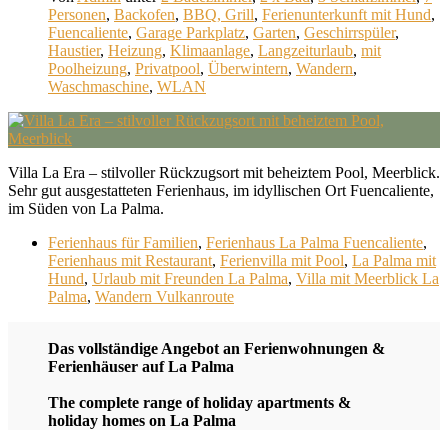
Personen
,
Backofen
,
BBQ, Grill
,
Ferienunterkunft mit Hund
,
Fuencaliente
,
Garage Parkplatz
,
Garten
,
Geschirrspüler
,
Haustier
,
Heizung
,
Klimaanlage
,
Langzeiturlaub
,
mit
Poolheizung
,
Privatpool
,
Überwintern
,
Wandern
,
Waschmaschine
,
WLAN
Villa La Era – stilvoller Rückzugsort mit beheiztem Pool, Meerblick.
Sehr gut ausgestatteten Ferienhaus, im idyllischen Ort Fuencaliente,
im Süden von La Palma.
Ferienhaus für Familien
,
Ferienhaus La Palma Fuencaliente
,
Ferienhaus mit Restaurant
,
Ferienvilla mit Pool
,
La Palma mit
Hund
,
Urlaub mit Freunden La Palma
,
Villa mit Meerblick La
Palma
,
Wandern Vulkanroute
Das vollständige Angebot an Ferienwohnungen &
Ferienhäuser auf La Palma
The complete range of holiday apartments &
holiday homes on La Palma