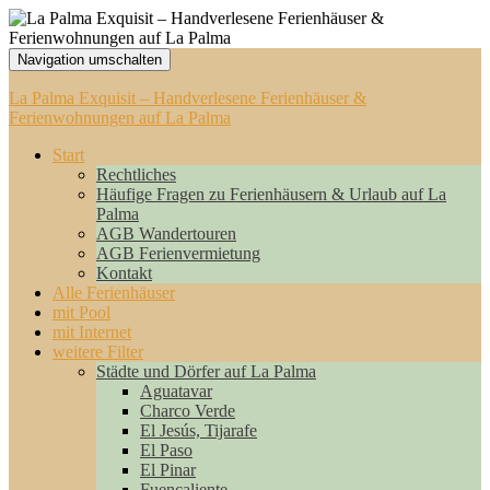
Navigation umschalten
La Palma Exquisit – Handverlesene Ferienhäuser &
Ferienwohnungen auf La Palma
Start
Rechtliches
Häufige Fragen zu Ferienhäusern & Urlaub auf La
Palma
AGB Wandertouren
AGB Ferienvermietung
Kontakt
Alle Ferienhäuser
mit Pool
mit Internet
weitere Filter
Städte und Dörfer auf La Palma
Aguatavar
Charco Verde
El Jesús, Tijarafe
El Paso
El Pinar
Fuencaliente