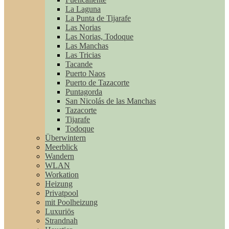
La Laguna
La Punta de Tijarafe
Las Norias
Las Norias, Todoque
Las Manchas
Las Tricias
Tacande
Puerto Naos
Puerto de Tazacorte
Puntagorda
San Nicolás de las Manchas
Tazacorte
Tijarafe
Todoque
Überwintern
Meerblick
Wandern
WLAN
Workation
Heizung
Privatpool
mit Poolheizung
Luxuriös
Strandnah