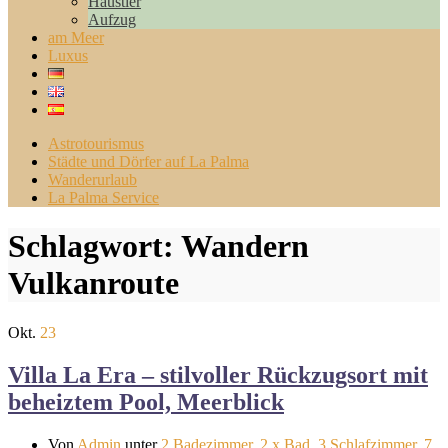
Haustier
Aufzug
am Meer
Luxus
Astrotourismus
Städte und Dörfer auf La Palma
Wanderurlaub
La Palma Service
Schlagwort:
Wandern
Vulkanroute
Okt.
23
Villa La Era – stilvoller Rückzugsort mit
beheiztem Pool, Meerblick
Von
Admin
unter
2 Badezimmer
,
2 x Bad
,
3 Schlafzimmer
,
7