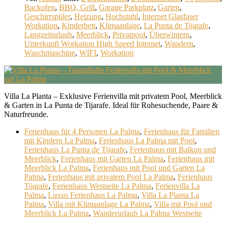
Backofen
,
BBQ, Grill
,
Garage Parkplatz
,
Garten
,
Geschirrspüler
,
Heizung
,
Hochstuhl
,
Internet Glasfaser
Workation
,
Kinderbett
,
Klimaanlage
,
La Punta de Tijarafe
,
Langzeiturlaub
,
Meerblick
,
Privatpool
,
Überwintern
,
Unterkunft Workation High Speed Internet
,
Wandern
,
Waschmaschine
,
WIFI
,
Workation
Villa La Planta – Exklusive Ferienvilla mit privatem Pool, Meerblick
& Garten in La Punta de Tijarafe. Ideal für Ruhesuchende, Paare &
Naturfreunde.
Ferienhaus für 4 Personen La Palma
,
Ferienhaus für Familien
mit Kindern La Palma
,
Ferienhaus La Palma mit Pool
,
Ferienhaus La Punta de Tijarafe
,
Ferienhaus mit Balkon und
Meerblick
,
Ferienhaus mit Garten La Palma
,
Ferienhaus mit
Meerblick La Palma
,
Ferienhaus mit Pool und Garten La
Palma
,
Ferienhaus mit privatem Pool La Palma
,
Ferienhaus
Tijarafe
,
Ferienhaus Westseite La Palma
,
Ferienvilla La
Palma
,
Luxus Ferienhaus La Palma
,
Villa La Planta La
Palma
,
Villa mit Klimaanlage La Palma
,
Villa mit Pool und
Meerblick La Palma
,
Wanderurlaub La Palma Westseite