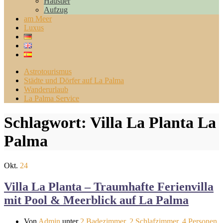
Haustier
Aufzug
am Meer
Luxus
Astrotourismus
Städte und Dörfer auf La Palma
Wanderurlaub
La Palma Service
Schlagwort:
Villa La Planta La
Palma
Okt.
24
Villa La Planta – Traumhafte Ferienvilla
mit Pool & Meerblick auf La Palma
Von
Admin
unter
2 Badezimmer
,
2 Schlafzimmer
,
4 Personen
,