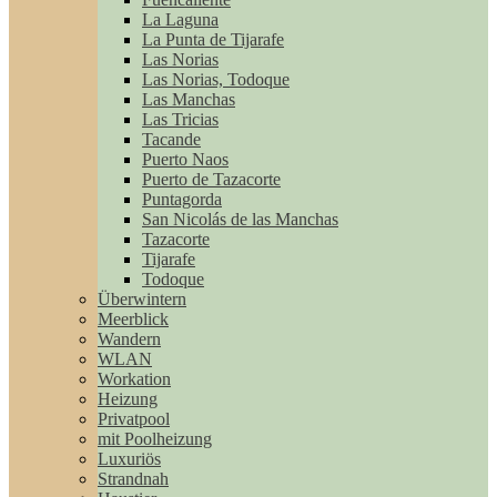
La Laguna
La Punta de Tijarafe
Las Norias
Las Norias, Todoque
Las Manchas
Las Tricias
Tacande
Puerto Naos
Puerto de Tazacorte
Puntagorda
San Nicolás de las Manchas
Tazacorte
Tijarafe
Todoque
Überwintern
Meerblick
Wandern
WLAN
Workation
Heizung
Privatpool
mit Poolheizung
Luxuriös
Strandnah