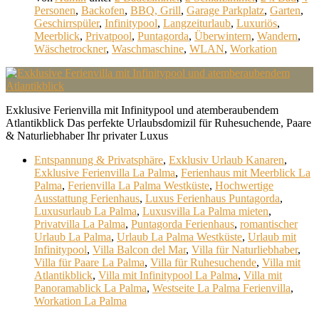
Personen
,
Backofen
,
BBQ, Grill
,
Garage Parkplatz
,
Garten
,
Geschirrspüler
,
Infinitypool
,
Langzeiturlaub
,
Luxuriös
,
Meerblick
,
Privatpool
,
Puntagorda
,
Überwintern
,
Wandern
,
Wäschetrockner
,
Waschmaschine
,
WLAN
,
Workation
Exklusive Ferienvilla mit Infinitypool und atemberaubendem
Atlantikblick Das perfekte Urlaubsdomizil für Ruhesuchende, Paare
& Naturliebhaber Ihr privater Luxus
Entspannung & Privatsphäre
,
Exklusiv Urlaub Kanaren
,
Exklusive Ferienvilla La Palma
,
Ferienhaus mit Meerblick La
Palma
,
Ferienvilla La Palma Westküste
,
Hochwertige
Ausstattung Ferienhaus
,
Luxus Ferienhaus Puntagorda
,
Luxusurlaub La Palma
,
Luxusvilla La Palma mieten
,
Privatvilla La Palma
,
Puntagorda Ferienhaus
,
romantischer
Urlaub La Palma
,
Urlaub La Palma Westküste
,
Urlaub mit
Infinitypool
,
Villa Balcon del Mar
,
Villa für Naturliebhaber
,
Villa für Paare La Palma
,
Villa für Ruhesuchende
,
Villa mit
Atlantikblick
,
Villa mit Infinitypool La Palma
,
Villa mit
Panoramablick La Palma
,
Westseite La Palma Ferienvilla
,
Workation La Palma