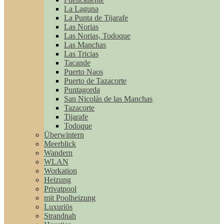
La Laguna
La Punta de Tijarafe
Las Norias
Las Norias, Todoque
Las Manchas
Las Tricias
Tacande
Puerto Naos
Puerto de Tazacorte
Puntagorda
San Nicolás de las Manchas
Tazacorte
Tijarafe
Todoque
Überwintern
Meerblick
Wandern
WLAN
Workation
Heizung
Privatpool
mit Poolheizung
Luxuriös
Strandnah