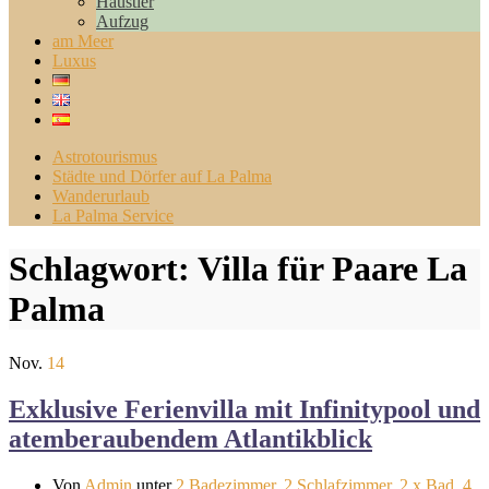
Haustier
Aufzug
am Meer
Luxus
Astrotourismus
Städte und Dörfer auf La Palma
Wanderurlaub
La Palma Service
Schlagwort:
Villa für Paare La
Palma
Nov.
14
Exklusive Ferienvilla mit Infinitypool und
atemberaubendem Atlantikblick
Von
Admin
unter
2 Badezimmer
,
2 Schlafzimmer
,
2 x Bad
,
4