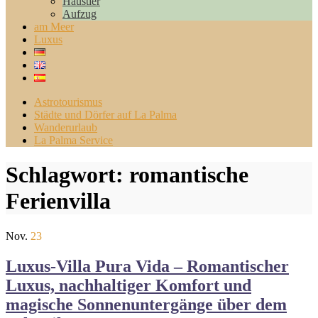
Haustier
Aufzug
am Meer
Luxus
Astrotourismus
Städte und Dörfer auf La Palma
Wanderurlaub
La Palma Service
Schlagwort:
romantische
Ferienvilla
Nov.
23
Luxus-Villa Pura Vida – Romantischer
Luxus, nachhaltiger Komfort und
magische Sonnenuntergänge über dem