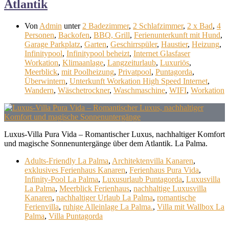
Atlantik
Von
Admin
unter
2 Badezimmer
,
2 Schlafzimmer
,
2 x Bad
,
4
Personen
,
Backofen
,
BBQ, Grill
,
Ferienunterkunft mit Hund
,
Garage Parkplatz
,
Garten
,
Geschirrspüler
,
Haustier
,
Heizung
,
Infinitypool
,
Infinitypool beheizt
,
Internet Glasfaser
Workation
,
Klimaanlage
,
Langzeiturlaub
,
Luxuriös
,
Meerblick
,
mit Poolheizung
,
Privatpool
,
Puntagorda
,
Überwintern
,
Unterkunft Workation High Speed Internet
,
Wandern
,
Wäschetrockner
,
Waschmaschine
,
WIFI
,
Workation
Luxus-Villa Pura Vida – Romantischer Luxus, nachhaltiger Komfort
und magische Sonnenuntergänge über dem Atlantik. La Palma.
Adults-Friendly La Palma
,
Architektenvilla Kanaren
,
exklusives Ferienhaus Kanaren
,
Ferienhaus Pura Vida
,
Infinity-Pool La Palma
,
Luxusurlaub Puntagorda
,
Luxusvilla
La Palma
,
Meerblick Ferienhaus
,
nachhaltige Luxusvilla
Kanaren
,
nachhaltiger Urlaub La Palma
,
romantische
Ferienvilla
,
ruhige Alleinlage La Palma.
,
Villa mit Wallbox La
Palma
,
Villa Puntagorda