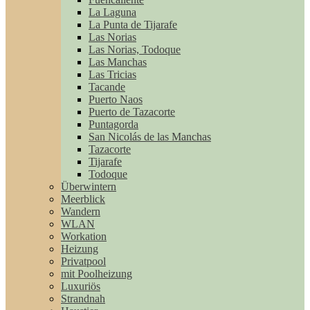
La Laguna
La Punta de Tijarafe
Las Norias
Las Norias, Todoque
Las Manchas
Las Tricias
Tacande
Puerto Naos
Puerto de Tazacorte
Puntagorda
San Nicolás de las Manchas
Tazacorte
Tijarafe
Todoque
Überwintern
Meerblick
Wandern
WLAN
Workation
Heizung
Privatpool
mit Poolheizung
Luxuriös
Strandnah