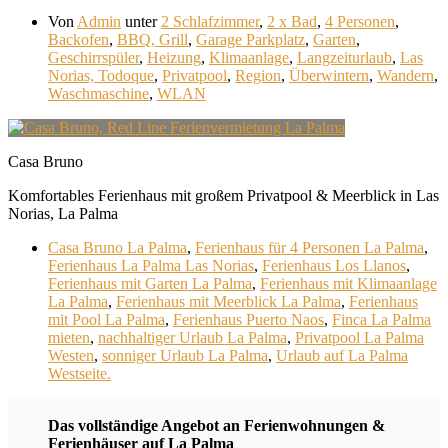
Von
Admin
unter
2 Schlafzimmer
,
2 x Bad
,
4 Personen
,
Backofen
,
BBQ, Grill
,
Garage Parkplatz
,
Garten
,
Geschirrspüler
,
Heizung
,
Klimaanlage
,
Langzeiturlaub
,
Las
Norias, Todoque
,
Privatpool
,
Region
,
Überwintern
,
Wandern
,
Waschmaschine
,
WLAN
Casa Bruno
Komfortables Ferienhaus mit großem Privatpool & Meerblick in Las
Norias, La Palma
Casa Bruno La Palma
,
Ferienhaus für 4 Personen La Palma
,
Ferienhaus La Palma Las Norias
,
Ferienhaus Los Llanos
,
Ferienhaus mit Garten La Palma
,
Ferienhaus mit Klimaanlage
La Palma
,
Ferienhaus mit Meerblick La Palma
,
Ferienhaus
mit Pool La Palma
,
Ferienhaus Puerto Naos
,
Finca La Palma
mieten
,
nachhaltiger Urlaub La Palma
,
Privatpool La Palma
Westen
,
sonniger Urlaub La Palma
,
Urlaub auf La Palma
Westseite.
Das vollständige Angebot an Ferienwohnungen &
Ferienhäuser auf La Palma