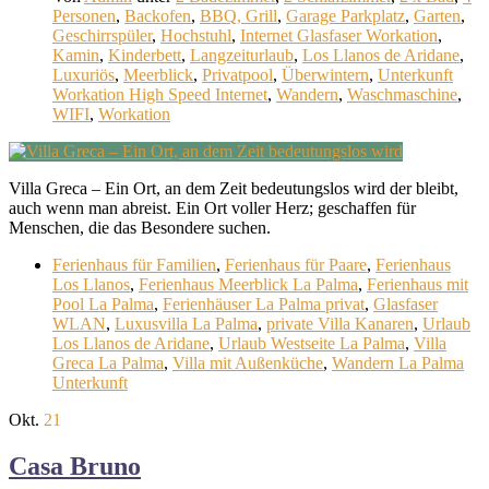
Personen
,
Backofen
,
BBQ, Grill
,
Garage Parkplatz
,
Garten
,
Geschirrspüler
,
Hochstuhl
,
Internet Glasfaser Workation
,
Kamin
,
Kinderbett
,
Langzeiturlaub
,
Los Llanos de Aridane
,
Luxuriös
,
Meerblick
,
Privatpool
,
Überwintern
,
Unterkunft
Workation High Speed Internet
,
Wandern
,
Waschmaschine
,
WIFI
,
Workation
Villa Greca – Ein Ort, an dem Zeit bedeutungslos wird der bleibt,
auch wenn man abreist. Ein Ort voller Herz; geschaffen für
Menschen, die das Besondere suchen.
Ferienhaus für Familien
,
Ferienhaus für Paare
,
Ferienhaus
Los Llanos
,
Ferienhaus Meerblick La Palma
,
Ferienhaus mit
Pool La Palma
,
Ferienhäuser La Palma privat
,
Glasfaser
WLAN
,
Luxusvilla La Palma
,
private Villa Kanaren
,
Urlaub
Los Llanos de Aridane
,
Urlaub Westseite La Palma
,
Villa
Greca La Palma
,
Villa mit Außenküche
,
Wandern La Palma
Unterkunft
Okt.
21
Casa Bruno