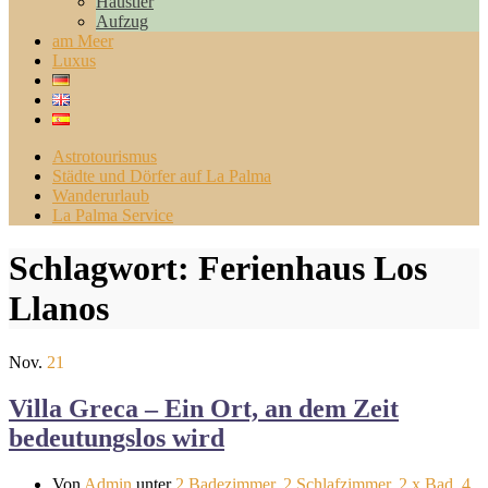
Haustier
Aufzug
am Meer
Luxus
Astrotourismus
Städte und Dörfer auf La Palma
Wanderurlaub
La Palma Service
Schlagwort:
Ferienhaus Los
Llanos
Nov.
21
Villa Greca – Ein Ort, an dem Zeit
bedeutungslos wird
Von
Admin
unter
2 Badezimmer
,
2 Schlafzimmer
,
2 x Bad
,
4