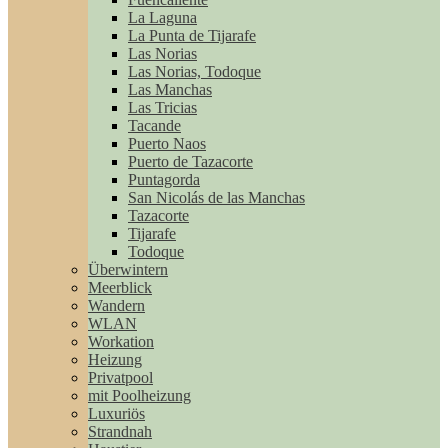
La Laguna
La Punta de Tijarafe
Las Norias
Las Norias, Todoque
Las Manchas
Las Tricias
Tacande
Puerto Naos
Puerto de Tazacorte
Puntagorda
San Nicolás de las Manchas
Tazacorte
Tijarafe
Todoque
Überwintern
Meerblick
Wandern
WLAN
Workation
Heizung
Privatpool
mit Poolheizung
Luxuriös
Strandnah