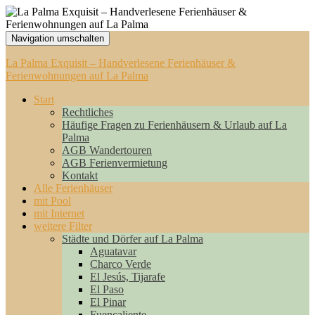
Navigation umschalten
La Palma Exquisit – Handverlesene Ferienhäuser &
Ferienwohnungen auf La Palma
Start
Rechtliches
Häufige Fragen zu Ferienhäusern & Urlaub auf La
Palma
AGB Wandertouren
AGB Ferienvermietung
Kontakt
Alle Ferienhäuser
mit Pool
mit Internet
weitere Filter
Städte und Dörfer auf La Palma
Aguatavar
Charco Verde
El Jesús, Tijarafe
El Paso
El Pinar
Fuencaliente