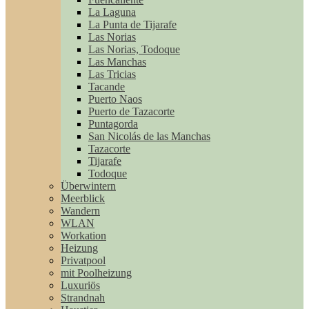
La Laguna
La Punta de Tijarafe
Las Norias
Las Norias, Todoque
Las Manchas
Las Tricias
Tacande
Puerto Naos
Puerto de Tazacorte
Puntagorda
San Nicolás de las Manchas
Tazacorte
Tijarafe
Todoque
Überwintern
Meerblick
Wandern
WLAN
Workation
Heizung
Privatpool
mit Poolheizung
Luxuriös
Strandnah