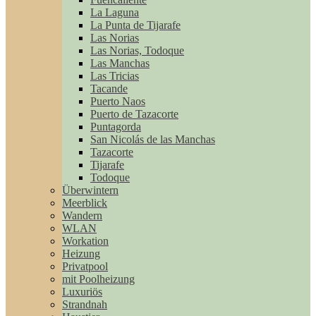
La Laguna
La Punta de Tijarafe
Las Norias
Las Norias, Todoque
Las Manchas
Las Tricias
Tacande
Puerto Naos
Puerto de Tazacorte
Puntagorda
San Nicolás de las Manchas
Tazacorte
Tijarafe
Todoque
Überwintern
Meerblick
Wandern
WLAN
Workation
Heizung
Privatpool
mit Poolheizung
Luxuriös
Strandnah