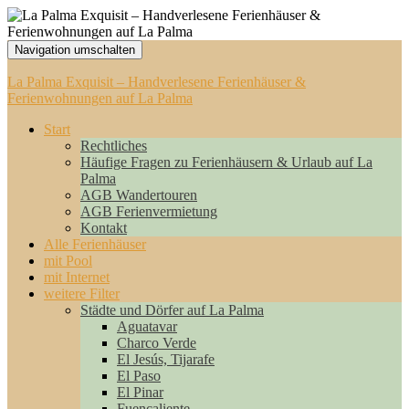
Navigation umschalten
La Palma Exquisit – Handverlesene Ferienhäuser &
Ferienwohnungen auf La Palma
Start
Rechtliches
Häufige Fragen zu Ferienhäusern & Urlaub auf La
Palma
AGB Wandertouren
AGB Ferienvermietung
Kontakt
Alle Ferienhäuser
mit Pool
mit Internet
weitere Filter
Städte und Dörfer auf La Palma
Aguatavar
Charco Verde
El Jesús, Tijarafe
El Paso
El Pinar
Fuencaliente