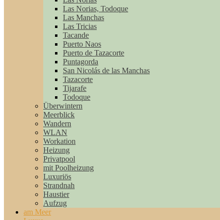
Las Norias, Todoque
Las Manchas
Las Tricias
Tacande
Puerto Naos
Puerto de Tazacorte
Puntagorda
San Nicolás de las Manchas
Tazacorte
Tijarafe
Todoque
Überwintern
Meerblick
Wandern
WLAN
Workation
Heizung
Privatpool
mit Poolheizung
Luxuriös
Strandnah
Haustier
Aufzug
am Meer