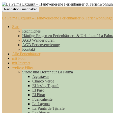
Navigation umschalten
La Palma Exquisit – Handverlesene Ferienhäuser & Ferienwohnunge
Start
Rechtliches
Häufige Fragen zu Ferienhäusern & Urlaub auf La Palm
AGB Wandertouren
AGB Ferienvermietung
Kontakt
Alle Ferienhäuser
mit Pool
mit Internet
weitere Filter
Städte und Dörfer auf La Palma
Aguatavar
Charco Verde
El Jesús, Tijarafe
El Paso
El Pinar
Fuencaliente
La Laguna
La Punta de Tijarafe
Las Norias