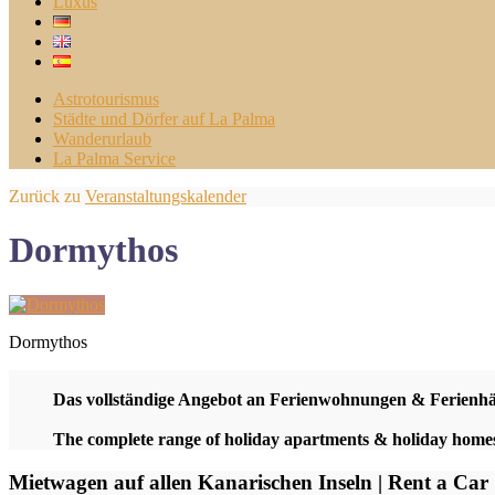
Luxus
Astrotourismus
Städte und Dörfer auf La Palma
Wanderurlaub
La Palma Service
Zurück zu
Veranstaltungskalender
Dormythos
Dormythos
Das vollständige Angebot an Ferienwohnungen & Ferienh
The complete range of holiday apartments & holiday hom
Mietwagen auf allen Kanarischen Inseln | Rent a Car