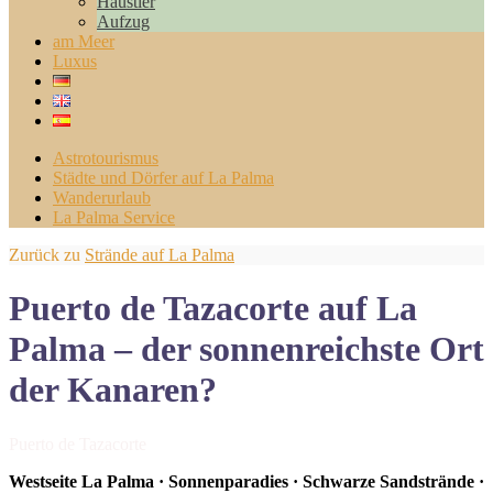
Haustier
Aufzug
am Meer
Luxus
Astrotourismus
Städte und Dörfer auf La Palma
Wanderurlaub
La Palma Service
Zurück zu
Strände auf La Palma
Puerto de Tazacorte auf La
Palma – der sonnenreichste Ort
der Kanaren?
Puerto de Tazacorte
Westseite La Palma · Sonnenparadies · Schwarze Sandstrände ·