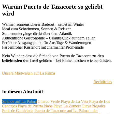
Warum Puerto de Tazacorte so geliebt
wird
Warmer, sonnensicherer Badeort – selbst im Winter
Ideal zum Schwimmen, Sonnen & Relaxen
Sonnenuntergänge direkt über dem Atlantik
Authentische Gastronomie – Urlaubsglück auf dem Teller
Perfekter Ausgangspunkt für Ausflüge & Wanderungen
Farbenfroher Küstenort mit charmanter Promenade
Kein Wunder, dass die Strände von Puerto de Tazacorte
zu den
beliebtesten der Insel
gehören – bei Einheimischen wie bei Gästen.
Unsere Mietwagen auf La Palma
Rechtliches
In diesem Abschnitt
Strände auf La Palma
Charco Verde
Playa de La Veta
Playa de Los
Cancajos
Playa de Puerto Naos
Playa La Zamora
Playa Nogales
Porís de Candelaria
Puerto de Tazacorte auf La Palma – der