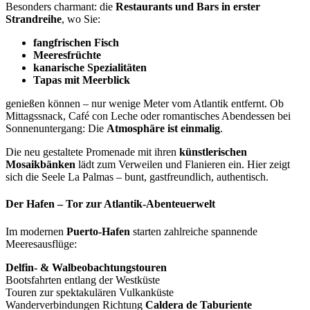
Besonders charmant: die
Restaurants und Bars in erster
Strandreihe
, wo Sie:
fangfrischen Fisch
Meeresfrüchte
kanarische Spezialitäten
Tapas mit Meerblick
genießen können – nur wenige Meter vom Atlantik entfernt. Ob
Mittagssnack, Café con Leche oder romantisches Abendessen bei
Sonnenuntergang: Die
Atmosphäre ist einmalig
.
Die neu gestaltete Promenade mit ihren
künstlerischen
Mosaikbänken
lädt zum Verweilen und Flanieren ein. Hier zeigt
sich die Seele La Palmas – bunt, gastfreundlich, authentisch.
Der Hafen – Tor zur Atlantik-Abenteuerwelt
Im modernen
Puerto-Hafen
starten zahlreiche spannende
Meeresausflüge:
Delfin- & Walbeobachtungstouren
Bootsfahrten entlang der Westküste
Touren zur spektakulären Vulkanküste
Wanderverbindungen Richtung
Caldera de Taburiente