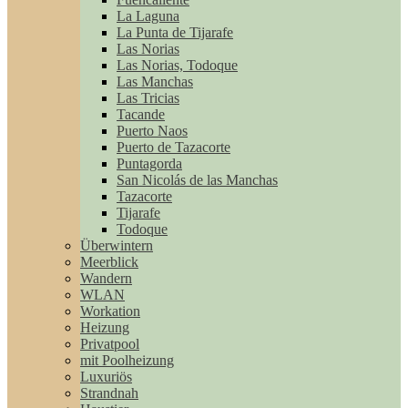
La Laguna
La Punta de Tijarafe
Las Norias
Las Norias, Todoque
Las Manchas
Las Tricias
Tacande
Puerto Naos
Puerto de Tazacorte
Puntagorda
San Nicolás de las Manchas
Tazacorte
Tijarafe
Todoque
Überwintern
Meerblick
Wandern
WLAN
Workation
Heizung
Privatpool
mit Poolheizung
Luxuriös
Strandnah