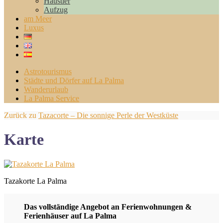
Haustier
Aufzug
am Meer
Luxus
Astrotourismus
Städte und Dörfer auf La Palma
Wanderurlaub
La Palma Service
Zurück zu
Tazacorte – Die sonnige Perle der Westküste
Karte
Tazakorte La Palma
Das vollständige Angebot an Ferienwohnungen &
Ferienhäuser auf La Palma