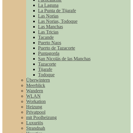
La Laguna
La Punta de Tijarafe
Las Norias
Las Norias, Todoque
Las Manchas
Las Tricias
Tacande
Puerto Naos
Puerto de Tazacorte
Puntagorda
San Nicolás de las Manchas
Tazacorte
Tijarafe
Todoque
Überwintern
Meerblick
Wandern
WLAN
Workation
Heizung
Privatpool
mit Poolheizung
Luxuriös
Strandnah