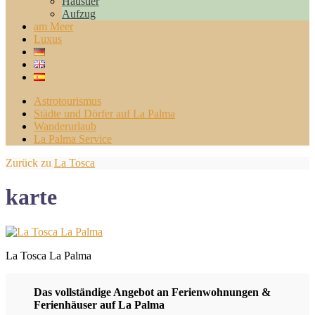
Haustier
Aufzug
am Meer
Luxus
Astrotourismus
Städte und Dörfer auf La Palma
Wanderurlaub
La Palma Service
Zurück zu
La Tosca
karte
La Tosca La Palma
Das vollständige Angebot an Ferienwohnungen &
Ferienhäuser auf La Palma