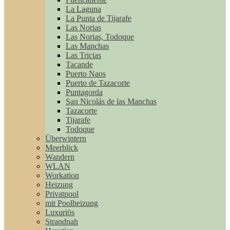
La Laguna
La Punta de Tijarafe
Las Norias
Las Norias, Todoque
Las Manchas
Las Tricias
Tacande
Puerto Naos
Puerto de Tazacorte
Puntagorda
San Nicolás de las Manchas
Tazacorte
Tijarafe
Todoque
Überwintern
Meerblick
Wandern
WLAN
Workation
Heizung
Privatpool
mit Poolheizung
Luxuriös
Strandnah