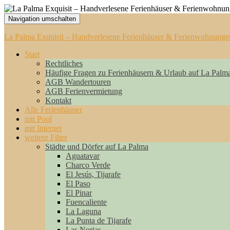
Navigation umschalten
La Palma Exquisit – Handverlesene Ferienhäuser & Ferienwohnunge
Start
Rechtliches
Häufige Fragen zu Ferienhäusern & Urlaub auf La Palm
AGB Wandertouren
AGB Ferienvermietung
Kontakt
Alle Ferienhäuser
mit Pool
mit Internet
weitere Filter
Städte und Dörfer auf La Palma
Aguatavar
Charco Verde
El Jesús, Tijarafe
El Paso
El Pinar
Fuencaliente
La Laguna
La Punta de Tijarafe
Las Norias