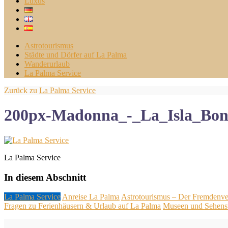
Luxus
Astrotourismus
Städte und Dörfer auf La Palma
Wanderurlaub
La Palma Service
Zurück zu
La Palma Service
200px-Madonna_-_La_Isla_Boni
La Palma Service
In diesem Abschnitt
La Palma Service
Anreise La Palma
Astrotourismus – Der Fremdenve
Fragen zu Ferienhäusern & Urlaub auf La Palma
Museen und Sehens