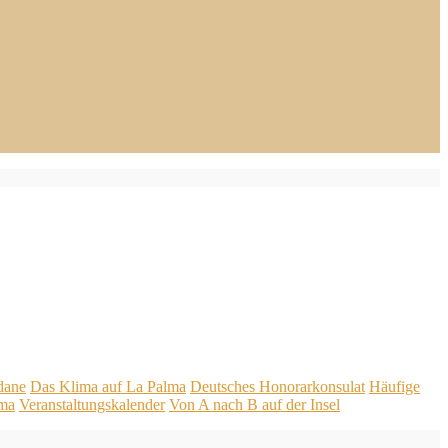
dane
Das Klima auf La Palma
Deutsches Honorarkonsulat
Häufige
lma
Veranstaltungskalender
Von A nach B auf der Insel