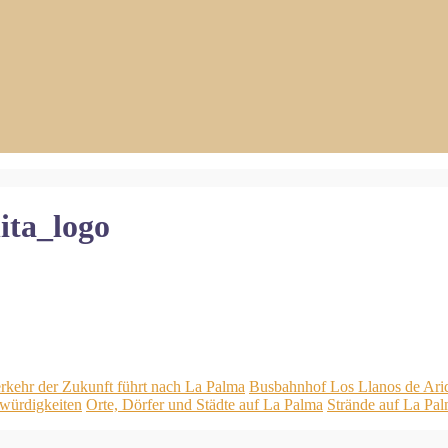
ta_logo
rkehr der Zukunft führt nach La Palma
Busbahnhof Los Llanos de Ari
würdigkeiten
Orte, Dörfer und Städte auf La Palma
Strände auf La Pa