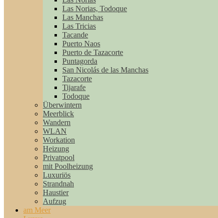
Las Norias, Todoque
Las Manchas
Las Tricias
Tacande
Puerto Naos
Puerto de Tazacorte
Puntagorda
San Nicolás de las Manchas
Tazacorte
Tijarafe
Todoque
Überwintern
Meerblick
Wandern
WLAN
Workation
Heizung
Privatpool
mit Poolheizung
Luxuriös
Strandnah
Haustier
Aufzug
am Meer