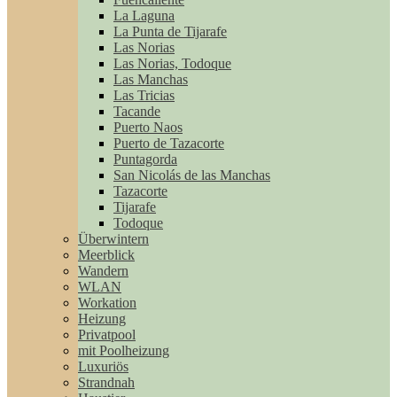
La Laguna
La Punta de Tijarafe
Las Norias
Las Norias, Todoque
Las Manchas
Las Tricias
Tacande
Puerto Naos
Puerto de Tazacorte
Puntagorda
San Nicolás de las Manchas
Tazacorte
Tijarafe
Todoque
Überwintern
Meerblick
Wandern
WLAN
Workation
Heizung
Privatpool
mit Poolheizung
Luxuriös
Strandnah