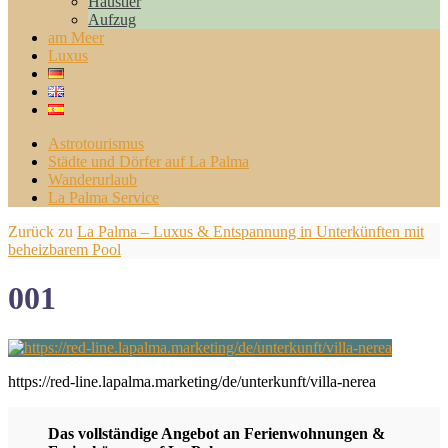
Haustier
Aufzug
am Meer
Luxus
Astrotourismus
Städte und Dörfer auf La Palma
Wanderurlaub
La Palma Service
Zurück zu
La Palma – Luxus & Entspannung in Unterkünften mit
beheizbarem Pool
001
https://red-line.lapalma.marketing/de/unterkunft/villa-nerea
Das vollständige Angebot an Ferienwohnungen &