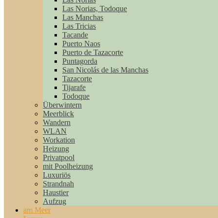
Las Norias, Todoque
Las Manchas
Las Tricias
Tacande
Puerto Naos
Puerto de Tazacorte
Puntagorda
San Nicolás de las Manchas
Tazacorte
Tijarafe
Todoque
Überwintern
Meerblick
Wandern
WLAN
Workation
Heizung
Privatpool
mit Poolheizung
Luxuriös
Strandnah
Haustier
Aufzug
am Meer