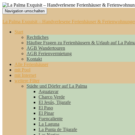
Navigation umschalten
La Palma Exquisit – Handverlesene Ferienhäuser & Ferienwohnunge
Start
Rechtliches
Häufige Fragen zu Ferienhäusern & Urlaub auf La Palm
AGB Wandertouren
AGB Ferienvermietung
Kontakt
Alle Ferienhäuser
mit Pool
mit Internet
weitere Filter
Städte und Dörfer auf La Palma
Aguatavar
Charco Verde
El Jesús, Tijarafe
El Paso
El Pinar
Fuencaliente
La Laguna
La Punta de Tijarafe
Las Norias