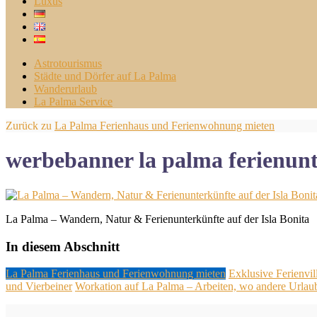
Luxus
Astrotourismus
Städte und Dörfer auf La Palma
Wanderurlaub
La Palma Service
Zurück zu
La Palma Ferienhaus und Ferienwohnung mieten
werbebanner la palma ferienun
La Palma – Wandern, Natur & Ferienunterkünfte auf der Isla Bonita
In diesem Abschnitt
La Palma Ferienhaus und Ferienwohnung mieten
Exklusive Ferienvil
und Vierbeiner
Workation auf La Palma – Arbeiten, wo andere Urla