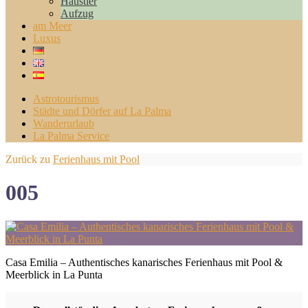
Haustier
Aufzug
am Meer
Luxus
Astrotourismus
Städte und Dörfer auf La Palma
Wanderurlaub
La Palma Service
Zurück zu
Ferienhaus mit Pool
005
Casa Emilia – Authentisches kanarisches Ferienhaus mit Pool &
Meerblick in La Punta