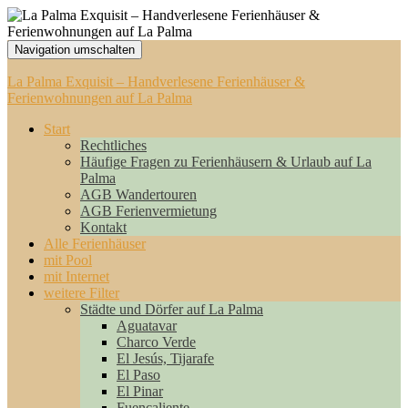
Navigation umschalten
La Palma Exquisit – Handverlesene Ferienhäuser &
Ferienwohnungen auf La Palma
Start
Rechtliches
Häufige Fragen zu Ferienhäusern & Urlaub auf La
Palma
AGB Wandertouren
AGB Ferienvermietung
Kontakt
Alle Ferienhäuser
mit Pool
mit Internet
weitere Filter
Städte und Dörfer auf La Palma
Aguatavar
Charco Verde
El Jesús, Tijarafe
El Paso
El Pinar
Fuencaliente