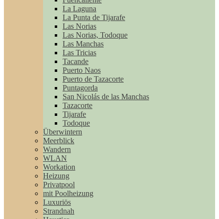
La Laguna
La Punta de Tijarafe
Las Norias
Las Norias, Todoque
Las Manchas
Las Tricias
Tacande
Puerto Naos
Puerto de Tazacorte
Puntagorda
San Nicolás de las Manchas
Tazacorte
Tijarafe
Todoque
Überwintern
Meerblick
Wandern
WLAN
Workation
Heizung
Privatpool
mit Poolheizung
Luxuriös
Strandnah