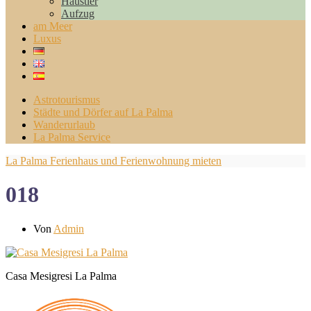
Haustier
Aufzug
am Meer
Luxus
Astrotourismus
Städte und Dörfer auf La Palma
Wanderurlaub
La Palma Service
La Palma Ferienhaus und Ferienwohnung mieten
018
Von
Admin
Casa Mesigresi La Palma