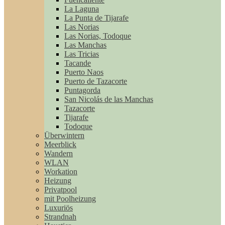
La Laguna
La Punta de Tijarafe
Las Norias
Las Norias, Todoque
Las Manchas
Las Tricias
Tacande
Puerto Naos
Puerto de Tazacorte
Puntagorda
San Nicolás de las Manchas
Tazacorte
Tijarafe
Todoque
Überwintern
Meerblick
Wandern
WLAN
Workation
Heizung
Privatpool
mit Poolheizung
Luxuriös
Strandnah