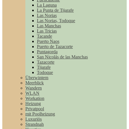
La Laguna
La Punta de Tijarafe
Las Norias
Las Norias, Todoque
Las Manchas
Las Tricias
Tacande
Puerto Naos
Puerto de Tazacorte
Puntagorda
San Nicolás de las Manchas
Tazacorte
Tijarafe
Todoque
Überwintern
Meerblick
Wandern
WLAN
Workation
Heizung
Privatpool
mit Poolheizung
Luxuriös
Strandnah