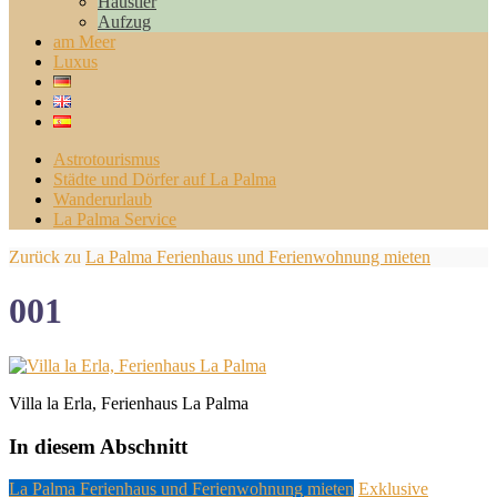
Haustier
Aufzug
am Meer
Luxus
Astrotourismus
Städte und Dörfer auf La Palma
Wanderurlaub
La Palma Service
Zurück zu
La Palma Ferienhaus und Ferienwohnung mieten
001
Villa la Erla, Ferienhaus La Palma
In diesem Abschnitt
La Palma Ferienhaus und Ferienwohnung mieten
Exklusive