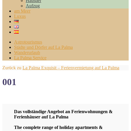
Haustier
Aufzug
am Meer
Luxus
Astrotourismus
Städte und Dörfer auf La Palma
Wanderurlaub
La Palma Service
Zurück zu
La Palma Exquisit – Ferienvermietung auf La Palma
001
Das vollständige Angebot an Ferienwohnungen &
Ferienhäuser auf La Palma
The complete range of holiday apartments &