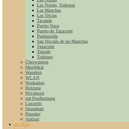
Las Norias, Todoque
Las Manchas
Las Tricias
Tacande
Puerto Naos
Puerto de Tazacorte
Puntagorda
San Nicolás de las Manchas
Tazacorte
Tijarafe
Todoque
Überwintern
Meerblick
Wandern
WLAN
Workation
Heizung
Privatpool
mit Poolheizung
Luxuriös
Strandnah
Haustier
Aufzug
am Meer