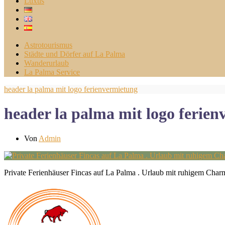
Luxus
Astrotourismus
Städte und Dörfer auf La Palma
Wanderurlaub
La Palma Service
header la palma mit logo ferienvermietung
header la palma mit logo ferie
Von
Admin
Private Ferienhäuser Fincas auf La Palma . Urlaub mit ruhigem Char