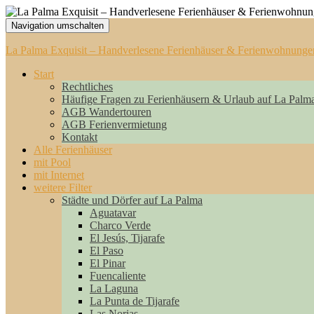
Navigation umschalten
La Palma Exquisit – Handverlesene Ferienhäuser & Ferienwohnunge
Start
Rechtliches
Häufige Fragen zu Ferienhäusern & Urlaub auf La Palm
AGB Wandertouren
AGB Ferienvermietung
Kontakt
Alle Ferienhäuser
mit Pool
mit Internet
weitere Filter
Städte und Dörfer auf La Palma
Aguatavar
Charco Verde
El Jesús, Tijarafe
El Paso
El Pinar
Fuencaliente
La Laguna
La Punta de Tijarafe
Las Norias