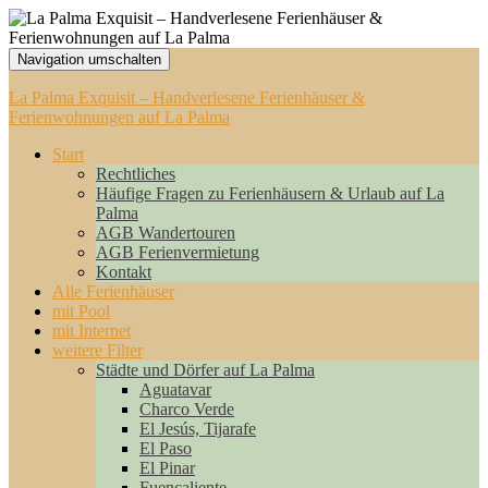
Navigation umschalten
La Palma Exquisit – Handverlesene Ferienhäuser &
Ferienwohnungen auf La Palma
Start
Rechtliches
Häufige Fragen zu Ferienhäusern & Urlaub auf La
Palma
AGB Wandertouren
AGB Ferienvermietung
Kontakt
Alle Ferienhäuser
mit Pool
mit Internet
weitere Filter
Städte und Dörfer auf La Palma
Aguatavar
Charco Verde
El Jesús, Tijarafe
El Paso
El Pinar
Fuencaliente