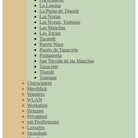
La Laguna
La Punta de Tijarafe
Las Norias
Las Norias, Todoque
Las Manchas
Las Tricias
Tacande
Puerto Naos
Puerto de Tazacorte
Puntagorda
San Nicolás de las Manchas
Tazacorte
Tijarafe
Todoque
Überwintern
Meerblick
Wandern
WLAN
Workation
Heizung
Privatpool
mit Poolheizung
Luxuriös
Strandnah