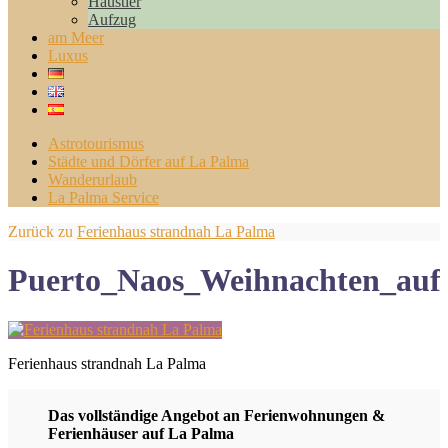
Haustier
Aufzug
am Meer
Luxus
Astrotourismus
Städte und Dörfer auf La Palma
Wanderurlaub
La Palma Service
Zurück zu
Ferienhaus strandnah La Palma
Puerto_Naos_Weihnachten_au
Ferienhaus strandnah La Palma
Das vollständige Angebot an Ferienwohnungen &
Ferienhäuser auf La Palma