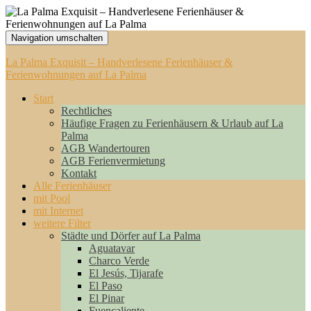
Navigation umschalten
La Palma Exquisit – Handverlesene Ferienhäuser &
Ferienwohnungen auf La Palma
Start
Rechtliches
Häufige Fragen zu Ferienhäusern & Urlaub auf La
Palma
AGB Wandertouren
AGB Ferienvermietung
Kontakt
Alle Ferienhäuser
mit Pool
mit Internet
weitere Filter
Städte und Dörfer auf La Palma
Aguatavar
Charco Verde
El Jesús, Tijarafe
El Paso
El Pinar
Fuencaliente