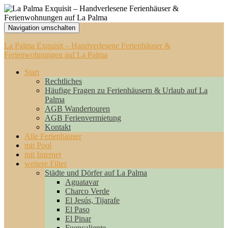
Navigation umschalten
La Palma Exquisit – Handverlesene Ferienhäuser &
Ferienwohnungen auf La Palma
Start
Rechtliches
Häufige Fragen zu Ferienhäusern & Urlaub auf La
Palma
AGB Wandertouren
AGB Ferienvermietung
Kontakt
Alle Ferienhäuser
mit Pool
mit Internet
weitere Filter
Städte und Dörfer auf La Palma
Aguatavar
Charco Verde
El Jesús, Tijarafe
El Paso
El Pinar
Fuencaliente