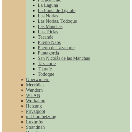
La Laguna
La Punta de Tijarafe
Las Norias
Las Norias, Todoque
Las Manchas
Las Tricias
Tacande
Puerto Naos
Puerto de Tazacorte
Puntagorda
San Nicolás de las Manchas
Tazacorte
Tijarafe
Todoque
Überwintern
Meerblick
Wandern
WLAN
Workation
Heizung
Privatpool
mit Poolheizung
Luxuriös
Strandnah