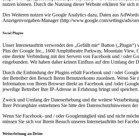
nutzen können. Durch die Nutzung dieser Website erklären Sie sich 
Des Weiteren nutzen wir Google Analytics dazu, Daten aus AdWords 
Anzeigenvorgaben-Manager (http://www.google.com/settings/ads/onw
Social Plugins
Unser Internetauftritt verwendet den „Gefällt mir“ Button („Plugin
Plus der Google Inc., 1600 Amphitheatre Parkway, Mountain View, CA 
eine direkte Verbindung mit den Servern von Facebook und / oder Goo
eingebunden. Wir haben daher keinen Einfluss auf den Umfang der Dat
Durch die Einbindung der Plugins erhält Facebook und / oder Google di
der Betreiber den Besuch Ihrem Benutzerkonto zuordnen. Wenn Sie mi
Information von Ihrem Browser direkt an Facebook und /oder Google üb
jeweilige Betreiber Ihre IP-Adresse in Erfahrung bringt und speichert.
Zweck und Umfang der Datenerhebung und die weitere Verarbeitung 
Ihrer Privatsphäre entnehmen Sie bitte den Datenschutzhinweisen der 
Wenn Sie Facebook- und / oder Googlemitglied sind und nicht möchten,
müssen Sie sich vor Ihrem Besuch unseres Internetauftritts bei Faceb
Weiterleitung an Dritte