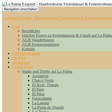
Navigation umschalten
La Palma Exquisit – Handverlesene Ferienhäuser & Ferienwohnunge
Start
Rechtliches
Häufige Fragen zu Ferienhäusern & Urlaub auf La Palm
AGB Wandertouren
AGB Ferienvermietung
Kontakt
Alle Ferienhäuser
mit Pool
mit Internet
weitere Filter
Städte und Dörfer auf La Palma
Aguatavar
Charco Verde
El Jesús, Tijarafe
El Paso
El Pinar
Fuencaliente
La Laguna
La Punta de Tijarafe
Las Norias