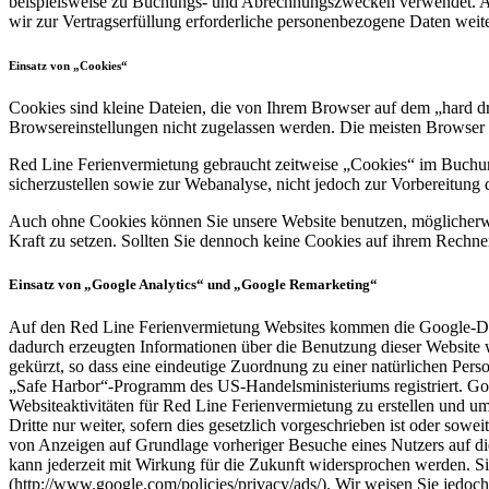
beispielsweise zu Buchungs- und Abrechnungszwecken verwendet. A
wir zur Vertragserfüllung erforderliche personenbezogene Daten weit
Einsatz von „Cookies“
Cookies sind kleine Dateien, die von Ihrem Browser auf dem „hard dr
Browsereinstellungen nicht zugelassen werden. Die meisten Browser 
Red Line Ferienvermietung gebraucht zeitweise „Cookies“ im Buchung
sicherzustellen sowie zur Webanalyse, nicht jedoch zur Vorbereitung
Auch ohne Cookies können Sie unsere Website benutzen, möglicherwei
Kraft zu setzen. Sollten Sie dennoch keine Cookies auf ihrem Rechn
Einsatz von „Google Analytics“ und „Google Remarketing“
Auf den Red Line Ferienvermietung Websites kommen die Google-Die
dadurch erzeugten Informationen über die Benutzung dieser Website 
gekürzt, so dass eine eindeutige Zuordnung zu einer natürlichen Pe
„Safe Harbor“-Programm des US-Handelsministeriums registriert. Goo
Websiteaktivitäten für Red Line Ferienvermietung zu erstellen und um
Dritte nur weiter, sofern dies gesetzlich vorgeschrieben ist oder sow
von Anzeigen auf Grundlage vorheriger Besuche eines Nutzers auf di
kann jederzeit mit Wirkung für die Zukunft widersprochen werden. 
(http://www.google.com/policies/privacy/ads/). Wir weisen Sie jedoch