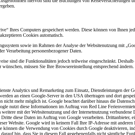
usgenommen hiervon sind die Buchungen von Reiseversicherungen übe
ergeben.
ive“ Ihres Computers gespeichert werden. Diese können von Ihnen jede
akzeptieren Cookies automatisch.
ssystem sowie im Rahmen der Analyse der Websitenutzung mit „Google 
 der Verarbeitung personenbezogener Daten.
se sind die Funktionalitäten jedoch teilweise eingeschränkt. Deshalb 
er wünschen, müssen Sie Ihre Browsereinstellung entsprechend ändern.
nste Analytics und Remarketing zum Einsatz, Dienstleistungen der G
werden an einen Google-Server in den USA übertragen und dort gespeic
rson nicht mehr möglich ist. Google beachtet darüber hinaus die Dat
gle nutzt diese Informationen im Auftrag von Red Line Ferienvermiet
 weitere mit der Websitenutzung und der Internetnutzung verbundene Di
eit Dritte diese Daten im Auftrag von Google verarbeiten. Drittanbieter
eser Website. Google wird in keinem Fall Ihre IP-Adresse mit andere
Sie können die Verwendung von Cookies durch Google deaktivieren, in
 darauf hin, dass Sie in diesem Fall gegebenenfalls nicht sämtliche F