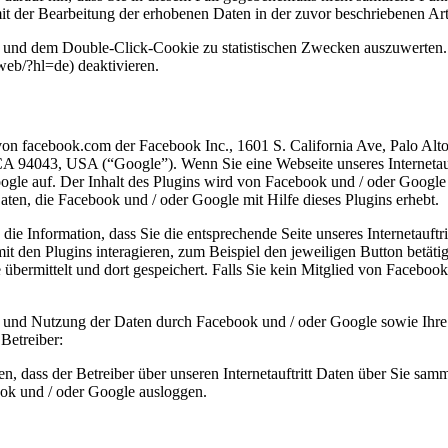
mit der Bearbeitung der erhobenen Daten in der zuvor beschriebenen 
und dem Double-Click-Cookie zu statistischen Zwecken auszuwerten. S
eb/?hl=de) deaktivieren.
“) von facebook.com der Facebook Inc., 1601 S. California Ave, Palo
94043, USA (“Google”). Wenn Sie eine Webseite unseres Internetauftri
gle auf. Der Inhalt des Plugins wird von Facebook und / oder Google 
en, die Facebook und / oder Google mit Hilfe dieses Plugins erhebt.
e Information, dass Sie die entsprechende Seite unseres Internetauftri
t den Plugins interagieren, zum Beispiel den jeweiligen Button betät
ermittelt und dort gespeichert. Falls Sie kein Mitglied von Facebook 
und Nutzung der Daten durch Facebook und / oder Google sowie Ihre 
Betreiber:
 dass der Betreiber über unseren Internetauftritt Daten über Sie samme
ook und / oder Google ausloggen.