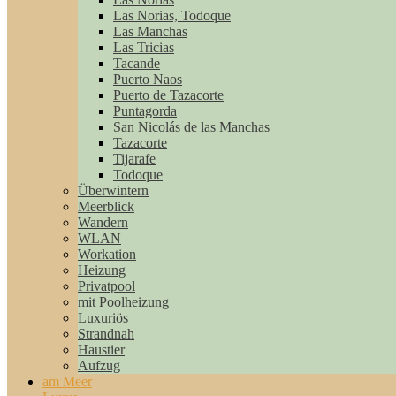
Las Norias, Todoque
Las Manchas
Las Tricias
Tacande
Puerto Naos
Puerto de Tazacorte
Puntagorda
San Nicolás de las Manchas
Tazacorte
Tijarafe
Todoque
Überwintern
Meerblick
Wandern
WLAN
Workation
Heizung
Privatpool
mit Poolheizung
Luxuriös
Strandnah
Haustier
Aufzug
am Meer