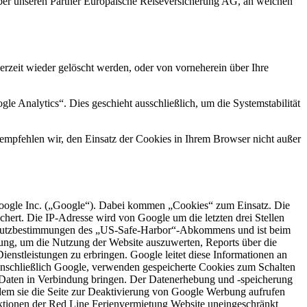
r unseren Partner Europäische Reiseversicherung AG, an welchen
rzeit wieder gelöscht werden, oder von vorneherein über Ihre
Analytics“. Dies geschieht ausschließlich, um die Systemstabilität
empfehlen wir, den Einsatz der Cookies in Ihrem Browser nicht außer
oogle Inc. („Google“). Dabei kommen „Cookies“ zum Einsatz. Die
hert. Die IP-Adresse wird von Google um die letzten drei Stellen
enschutzbestimmungen des „US-Safe-Harbor“-Abkommens und ist beim
ung, um die Nutzung der Website auszuwerten, Reports über die
enstleistungen zu erbringen. Google leitet diese Informationen an
, einschließlich Google, verwenden gespeicherte Cookies zum Schalten
n Daten in Verbindung bringen. Der Datenerhebung und -speicherung
dem sie die Seite zur Deaktivierung von Google Werbung aufrufen
unktionen der Red Line Ferienvermietung Website uneingeschränkt