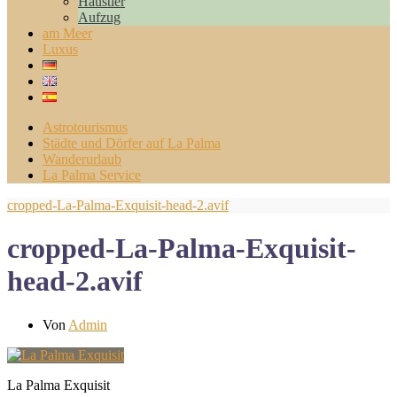
Haustier
Aufzug
am Meer
Luxus
Astrotourismus
Städte und Dörfer auf La Palma
Wanderurlaub
La Palma Service
cropped-La-Palma-Exquisit-head-2.avif
cropped-La-Palma-Exquisit-
head-2.avif
Von
Admin
La Palma Exquisit