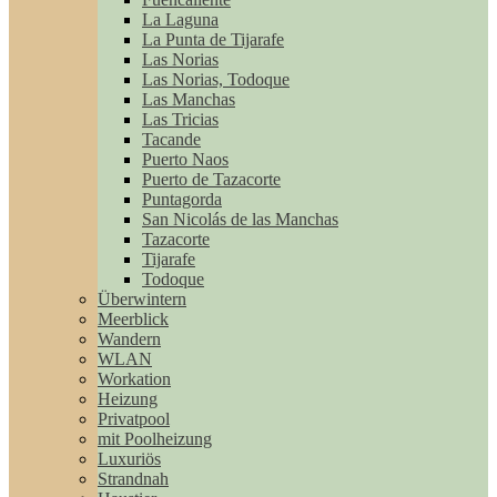
La Laguna
La Punta de Tijarafe
Las Norias
Las Norias, Todoque
Las Manchas
Las Tricias
Tacande
Puerto Naos
Puerto de Tazacorte
Puntagorda
San Nicolás de las Manchas
Tazacorte
Tijarafe
Todoque
Überwintern
Meerblick
Wandern
WLAN
Workation
Heizung
Privatpool
mit Poolheizung
Luxuriös
Strandnah