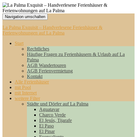
Navigation umschalten
La Palma Exquisit – Handverlesene Ferienhäuser &
Ferienwohnungen auf La Palma
Start
Rechtliches
Häufige Fragen zu Ferienhäusern & Urlaub auf La
Palma
AGB Wandertouren
AGB Ferienvermietung
Kontakt
Alle Ferienhäuser
mit Pool
mit Internet
weitere Filter
Städte und Dörfer auf La Palma
Aguatavar
Charco Verde
El Jesús, Tijarafe
El Paso
El Pinar
Fuencaliente