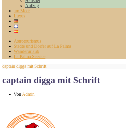
Haustier
Aufzug
am Meer
Luxus
Astrotourismus
Städte und Dörfer auf La Palma
Wanderurlaub
La Palma Service
captain digga mit Schrift
captain digga mit Schrift
Von
Admin