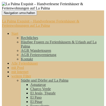
Navigation umschalten
La Palma Exquisit – Handverlesene Ferienhäuser &
Ferienwohnungen auf La Palma
Start
Rechtliches
Häufige Fragen zu Ferienhäusern & Urlaub auf La
Palma
AGB Wandertouren
AGB Ferienvermietung
Kontakt
Alle Ferienhäuser
mit Pool
mit Internet
weitere Filter
Städte und Dörfer auf La Palma
Aguatavar
Charco Verde
El Jesús, Tijarafe
El Paso
El Pinar
Fuencaliente