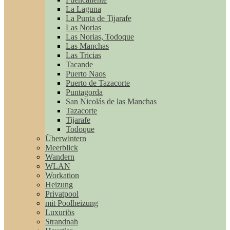
La Laguna
La Punta de Tijarafe
Las Norias
Las Norias, Todoque
Las Manchas
Las Tricias
Tacande
Puerto Naos
Puerto de Tazacorte
Puntagorda
San Nicolás de las Manchas
Tazacorte
Tijarafe
Todoque
Überwintern
Meerblick
Wandern
WLAN
Workation
Heizung
Privatpool
mit Poolheizung
Luxuriös
Strandnah