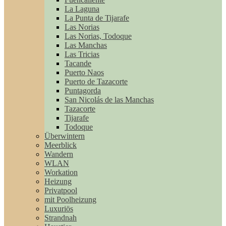
La Laguna
La Punta de Tijarafe
Las Norias
Las Norias, Todoque
Las Manchas
Las Tricias
Tacande
Puerto Naos
Puerto de Tazacorte
Puntagorda
San Nicolás de las Manchas
Tazacorte
Tijarafe
Todoque
Überwintern
Meerblick
Wandern
WLAN
Workation
Heizung
Privatpool
mit Poolheizung
Luxuriös
Strandnah