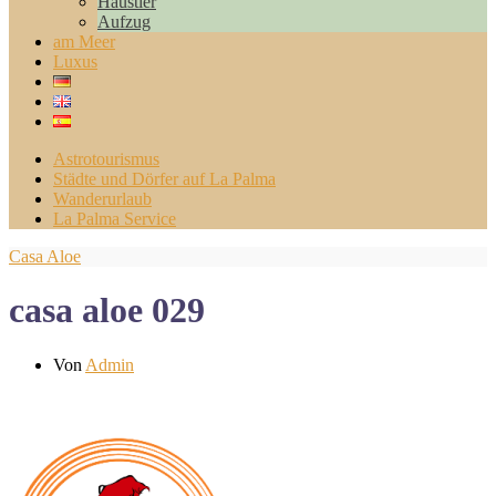
Haustier
Aufzug
am Meer
Luxus
Astrotourismus
Städte und Dörfer auf La Palma
Wanderurlaub
La Palma Service
Casa Aloe
casa aloe 029
Von
Admin