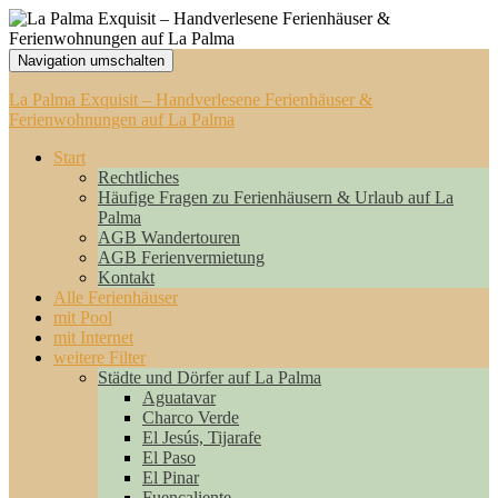
Navigation umschalten
La Palma Exquisit – Handverlesene Ferienhäuser &
Ferienwohnungen auf La Palma
Start
Rechtliches
Häufige Fragen zu Ferienhäusern & Urlaub auf La
Palma
AGB Wandertouren
AGB Ferienvermietung
Kontakt
Alle Ferienhäuser
mit Pool
mit Internet
weitere Filter
Städte und Dörfer auf La Palma
Aguatavar
Charco Verde
El Jesús, Tijarafe
El Paso
El Pinar
Fuencaliente