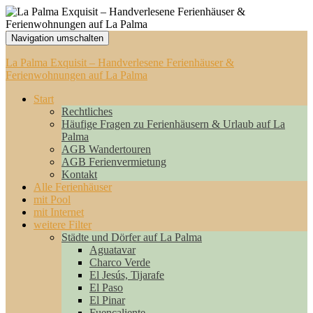
Navigation umschalten
La Palma Exquisit – Handverlesene Ferienhäuser &
Ferienwohnungen auf La Palma
Start
Rechtliches
Häufige Fragen zu Ferienhäusern & Urlaub auf La
Palma
AGB Wandertouren
AGB Ferienvermietung
Kontakt
Alle Ferienhäuser
mit Pool
mit Internet
weitere Filter
Städte und Dörfer auf La Palma
Aguatavar
Charco Verde
El Jesús, Tijarafe
El Paso
El Pinar
Fuencaliente