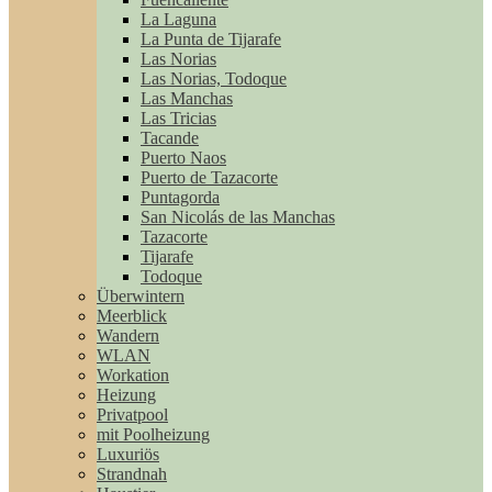
La Laguna
La Punta de Tijarafe
Las Norias
Las Norias, Todoque
Las Manchas
Las Tricias
Tacande
Puerto Naos
Puerto de Tazacorte
Puntagorda
San Nicolás de las Manchas
Tazacorte
Tijarafe
Todoque
Überwintern
Meerblick
Wandern
WLAN
Workation
Heizung
Privatpool
mit Poolheizung
Luxuriös
Strandnah