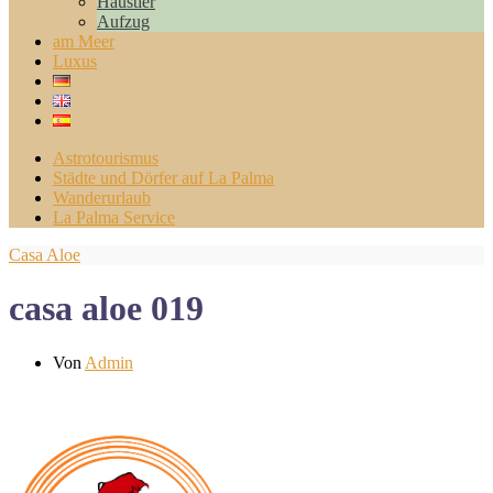
Haustier
Aufzug
am Meer
Luxus
Astrotourismus
Städte und Dörfer auf La Palma
Wanderurlaub
La Palma Service
Casa Aloe
casa aloe 019
Von
Admin