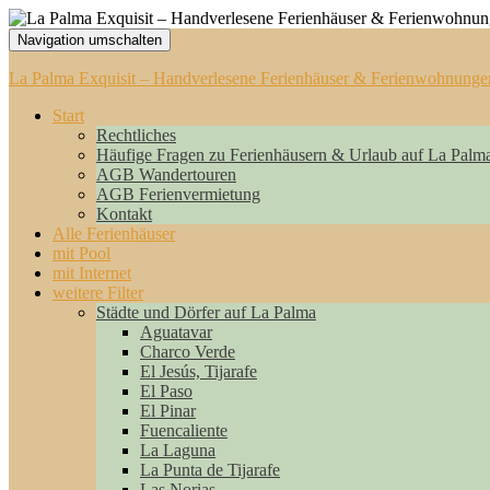
Navigation umschalten
La Palma Exquisit – Handverlesene Ferienhäuser & Ferienwohnunge
Start
Rechtliches
Häufige Fragen zu Ferienhäusern & Urlaub auf La Palm
AGB Wandertouren
AGB Ferienvermietung
Kontakt
Alle Ferienhäuser
mit Pool
mit Internet
weitere Filter
Städte und Dörfer auf La Palma
Aguatavar
Charco Verde
El Jesús, Tijarafe
El Paso
El Pinar
Fuencaliente
La Laguna
La Punta de Tijarafe
Las Norias