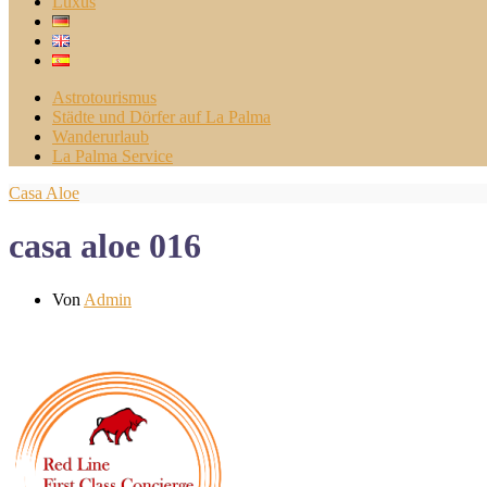
Luxus
Astrotourismus
Städte und Dörfer auf La Palma
Wanderurlaub
La Palma Service
Casa Aloe
casa aloe 016
Von
Admin