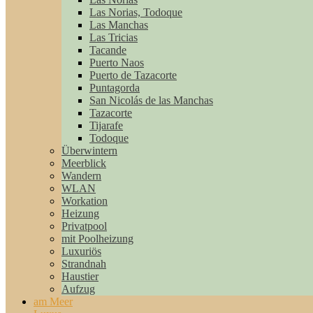
Las Norias, Todoque
Las Manchas
Las Tricias
Tacande
Puerto Naos
Puerto de Tazacorte
Puntagorda
San Nicolás de las Manchas
Tazacorte
Tijarafe
Todoque
Überwintern
Meerblick
Wandern
WLAN
Workation
Heizung
Privatpool
mit Poolheizung
Luxuriös
Strandnah
Haustier
Aufzug
am Meer