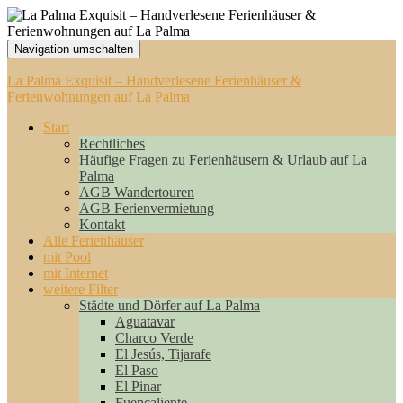
Navigation umschalten
La Palma Exquisit – Handverlesene Ferienhäuser &
Ferienwohnungen auf La Palma
Start
Rechtliches
Häufige Fragen zu Ferienhäusern & Urlaub auf La
Palma
AGB Wandertouren
AGB Ferienvermietung
Kontakt
Alle Ferienhäuser
mit Pool
mit Internet
weitere Filter
Städte und Dörfer auf La Palma
Aguatavar
Charco Verde
El Jesús, Tijarafe
El Paso
El Pinar
Fuencaliente