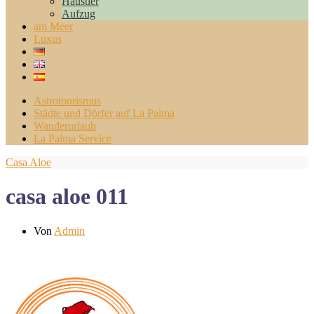
Haustier
Aufzug
am Meer
Luxus
Astrotourismus
Städte und Dörfer auf La Palma
Wanderurlaub
La Palma Service
Casa Aloe
casa aloe 011
Von
Admin