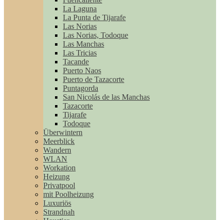
La Laguna
La Punta de Tijarafe
Las Norias
Las Norias, Todoque
Las Manchas
Las Tricias
Tacande
Puerto Naos
Puerto de Tazacorte
Puntagorda
San Nicolás de las Manchas
Tazacorte
Tijarafe
Todoque
Überwintern
Meerblick
Wandern
WLAN
Workation
Heizung
Privatpool
mit Poolheizung
Luxuriös
Strandnah