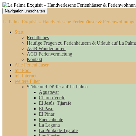
Navigation umschalten
La Palma Exquisit – Handverlesene Ferienhäuser & Ferienwohnunge
Start
Rechtliches
Häufige Fragen zu Ferienhäusern & Urlaub auf La Palm
AGB Wandertouren
AGB Ferienvermietung
Kontakt
Alle Ferienhäuser
mit Pool
mit Internet
weitere Filter
Städte und Dörfer auf La Palma
Aguatavar
Charco Verde
El Jesús, Tijarafe
El Paso
El Pinar
Fuencaliente
La Laguna
La Punta de Tijarafe
Las Norias