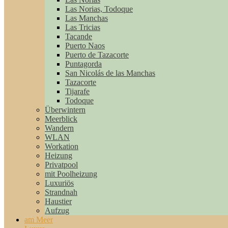
Las Norias, Todoque
Las Manchas
Las Tricias
Tacande
Puerto Naos
Puerto de Tazacorte
Puntagorda
San Nicolás de las Manchas
Tazacorte
Tijarafe
Todoque
Überwintern
Meerblick
Wandern
WLAN
Workation
Heizung
Privatpool
mit Poolheizung
Luxuriös
Strandnah
Haustier
Aufzug
am Meer