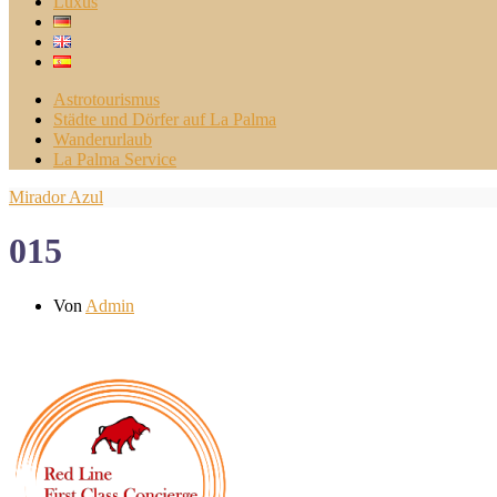
Luxus
Astrotourismus
Städte und Dörfer auf La Palma
Wanderurlaub
La Palma Service
Mirador Azul
015
Von
Admin