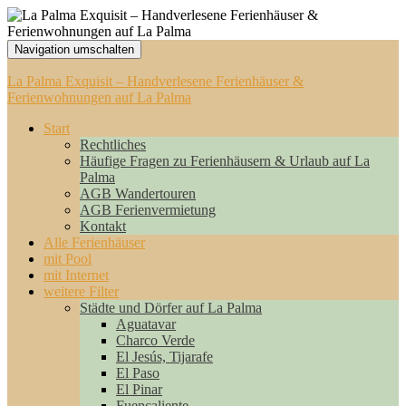
Navigation umschalten
La Palma Exquisit – Handverlesene Ferienhäuser &
Ferienwohnungen auf La Palma
Start
Rechtliches
Häufige Fragen zu Ferienhäusern & Urlaub auf La
Palma
AGB Wandertouren
AGB Ferienvermietung
Kontakt
Alle Ferienhäuser
mit Pool
mit Internet
weitere Filter
Städte und Dörfer auf La Palma
Aguatavar
Charco Verde
El Jesús, Tijarafe
El Paso
El Pinar
Fuencaliente