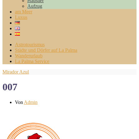
Haustier
Aufzug
am Meer
Luxus
Astrotourismus
Städte und Dörfer auf La Palma
Wanderurlaub
La Palma Service
Mirador Azul
007
Von
Admin