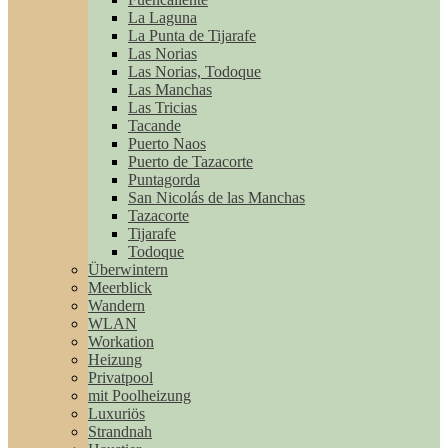
La Laguna
La Punta de Tijarafe
Las Norias
Las Norias, Todoque
Las Manchas
Las Tricias
Tacande
Puerto Naos
Puerto de Tazacorte
Puntagorda
San Nicolás de las Manchas
Tazacorte
Tijarafe
Todoque
Überwintern
Meerblick
Wandern
WLAN
Workation
Heizung
Privatpool
mit Poolheizung
Luxuriös
Strandnah