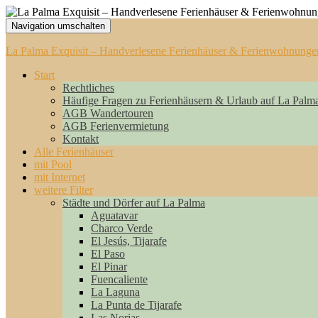
Navigation umschalten
La Palma Exquisit – Handverlesene Ferienhäuser & Ferienwohnunge
Start
Rechtliches
Häufige Fragen zu Ferienhäusern & Urlaub auf La Palm
AGB Wandertouren
AGB Ferienvermietung
Kontakt
Alle Ferienhäuser
mit Pool
mit Internet
weitere Filter
Städte und Dörfer auf La Palma
Aguatavar
Charco Verde
El Jesús, Tijarafe
El Paso
El Pinar
Fuencaliente
La Laguna
La Punta de Tijarafe
Las Norias