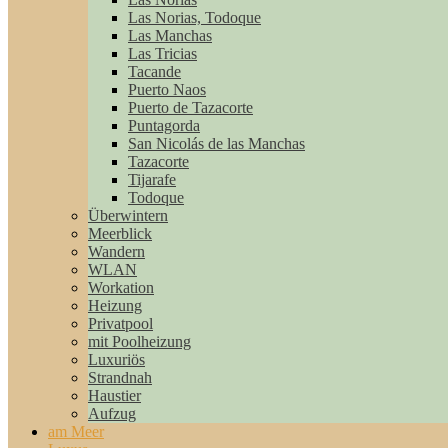
Las Norias, Todoque
Las Manchas
Las Tricias
Tacande
Puerto Naos
Puerto de Tazacorte
Puntagorda
San Nicolás de las Manchas
Tazacorte
Tijarafe
Todoque
Überwintern
Meerblick
Wandern
WLAN
Workation
Heizung
Privatpool
mit Poolheizung
Luxuriös
Strandnah
Haustier
Aufzug
am Meer