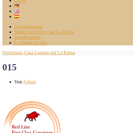
Luxus
Astrotourismus
Städte und Dörfer auf La Palma
Wanderurlaub
La Palma Service
Ferienhaus Casa Lagarto auf La Palma
015
Von
Admin